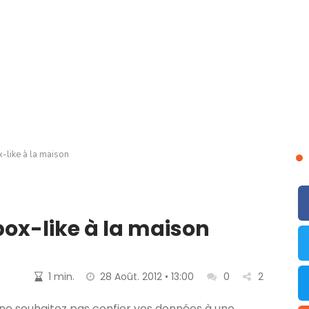
-like à la maison
box-like à la maison
1 min.
28 Août. 2012 • 13:00
0
2
 ne souhaitez pas confier vos données à une