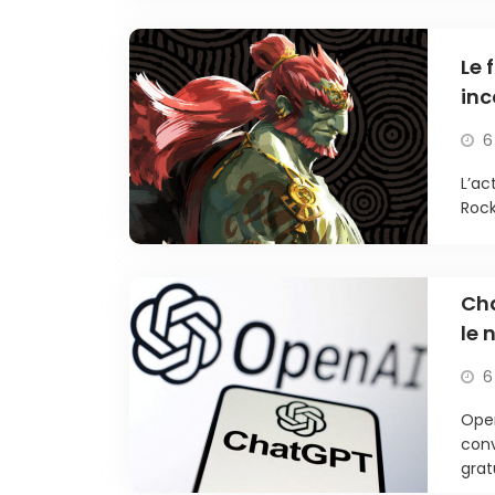
Le 
inc
6
L’ac
Rock
Cha
le
6
Open
conv
grat