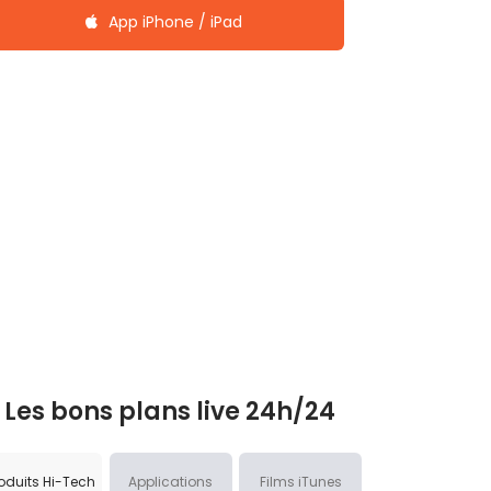
App iPhone / iPad
Les bons plans live 24h/24
oduits Hi-Tech
Applications
Films iTunes