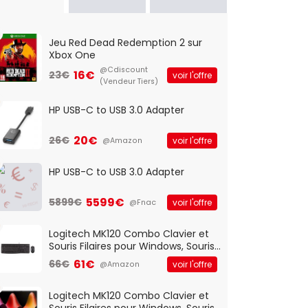
Jeu Red Dead Redemption 2 sur
Xbox One
@Cdiscount
16€
23€
voir l'offre
(Vendeur Tiers)
HP USB-C to USB 3.0 Adapter
20€
26€
voir l'offre
@Amazon
HP USB-C to USB 3.0 Adapter
5599€
5899€
voir l'offre
@Fnac
Logitech MK120 Combo Clavier et
Souris Filaires pour Windows, Souris
Optique Filaire, Connexion USB Plug
61€
66€
voir l'offre
@Amazon
And Play, Confortable, Taille
Standard, PC/Portable, Clavier
QWERTY UK - Noir
Logitech MK120 Combo Clavier et
Souris Filaires pour Windows, Souris