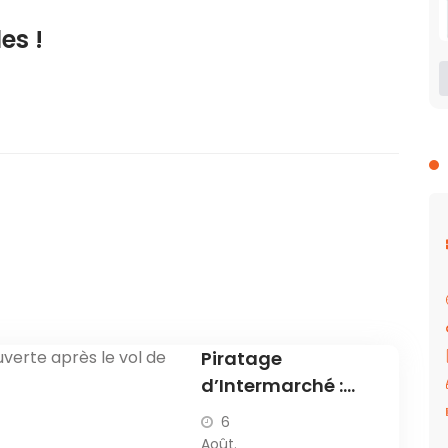
es !
Piratage
d’Intermarché :
une enquête
6
ouverte après le
Août.