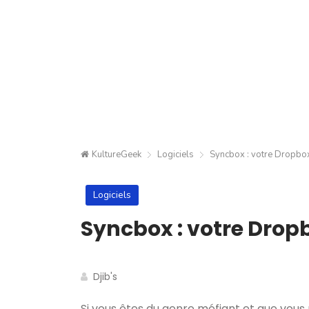
KultureGeek
Logiciels
Syncbox : votre Dropbox
Logiciels
Syncbox : votre Drop
Djib's
Si vous êtes du genre méfiant et que vous