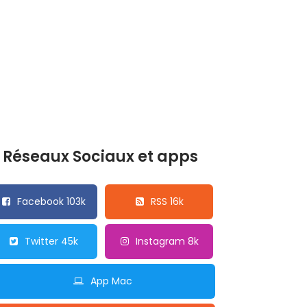
Réseaux Sociaux et apps
Facebook 103k
RSS 16k
Twitter 45k
Instagram 8k
App Mac