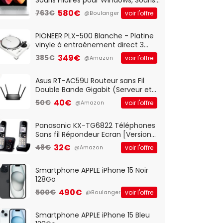
Optique Filaire, Connexion USB Plug
580€
763€
voir l'offre
@Boulanger
And Play, Confortable, Taille
Standard, PC/Portable, Clavier
QWERTY UK - Noir
PIONEER PLX-500 Blanche - Platine
vinyle à entraénement direct 3
vitesses (33-45-78 trs/min) avec
349€
385€
voir l'offre
@Amazon
pre-ampli intégré et port USB
Asus RT-AC59U Routeur sans Fil
Double Bande Gigabit (Serveur et
Client VPN, Triple Vlan, Mode Point
40€
50€
voir l'offre
@Amazon
d'accès et Bridge, contrôle
Parental, Qos)
Panasonic KX-TG6822 Téléphones
Sans fil Répondeur Ecran [Version
Française]
32€
48€
voir l'offre
@Amazon
Smartphone APPLE iPhone 15 Noir
128Go
490€
500€
voir l'offre
@Boulanger
Smartphone APPLE iPhone 15 Bleu