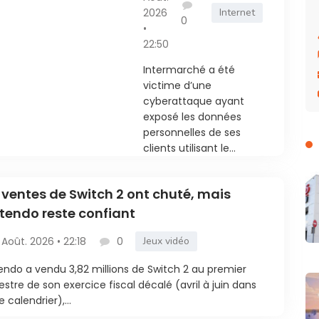
vol de données
2026
Internet
0
•
des clients
22:50
Intermarché a été
victime d’une
cyberattaque ayant
exposé les données
personnelles de ses
clients utilisant le...
 ventes de Switch 2 ont chuté, mais
tendo reste confiant
 Août. 2026 • 22:18
0
Jeux vidéo
endo a vendu 3,82 millions de Switch 2 au premier
estre de son exercice fiscal décalé (avril à juin dans
e calendrier),...