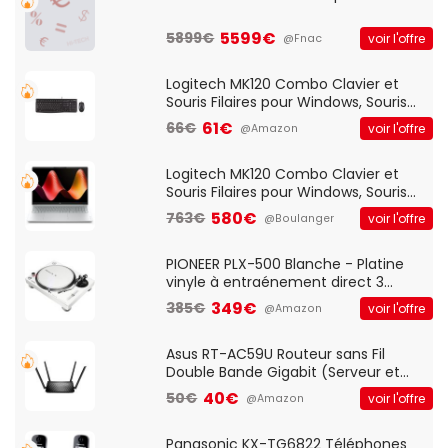
5599€
5899€
voir l'offre
@Fnac
Logitech MK120 Combo Clavier et
Souris Filaires pour Windows, Souris
Optique Filaire, Connexion USB Plug
61€
66€
voir l'offre
@Amazon
And Play, Confortable, Taille
Standard, PC/Portable, Clavier
QWERTY UK - Noir
Logitech MK120 Combo Clavier et
Souris Filaires pour Windows, Souris
Optique Filaire, Connexion USB Plug
580€
763€
voir l'offre
@Boulanger
And Play, Confortable, Taille
Standard, PC/Portable, Clavier
QWERTY UK - Noir
PIONEER PLX-500 Blanche - Platine
vinyle à entraénement direct 3
vitesses (33-45-78 trs/min) avec
349€
385€
voir l'offre
@Amazon
pre-ampli intégré et port USB
Asus RT-AC59U Routeur sans Fil
Double Bande Gigabit (Serveur et
Client VPN, Triple Vlan, Mode Point
40€
50€
voir l'offre
@Amazon
d'accès et Bridge, contrôle Parental,
Qos)
Panasonic KX-TG6822 Téléphones