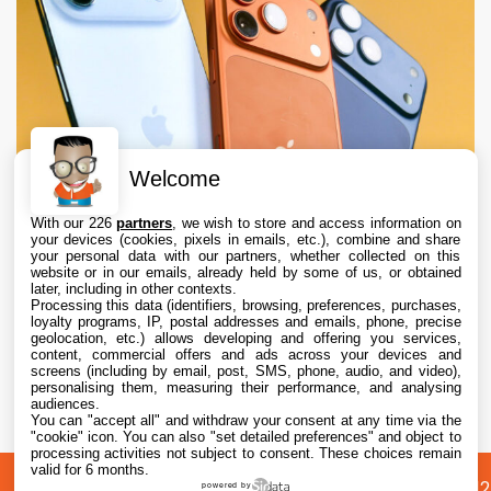
Welcome
With our 226
partners
, we wish to store and access information on
your devices (cookies, pixels in emails, etc.), combine and share
your personal data with our partners, whether collected on this
website or in our emails, already held by some of us, or obtained
later, including in other contexts.
Processing this data (identifiers, browsing, preferences, purchases,
loyalty programs, IP, postal addresses and emails, phone, precise
geolocation, etc.) allows developing and offering you services,
content, commercial offers and ads across your devices and
Apple augmente les valeurs de reprise des
screens (including by email, post, SMS, phone, audio, and video),
iPhone, iPad, Mac et Apple Watch
personalising them, measuring their performance, and analysing
audiences.
You can "accept all" and withdraw your consent at any time via the
6 Aug. 2026 • 19:02
"cookie" icon
. You can also "set detailed preferences" and object to
processing activities not subject to consent. These choices remain
valid for 6 months.
A
Préférences
Confidentialité
© 2012
powered by