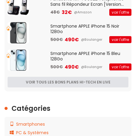
Sans fil Répondeur Ecran [Version
Française]
32€
48€
voir l'offre
@Amazon
Smartphone APPLE iPhone 15 Noir
128Go
490€
500€
voir l'offre
@Boulanger
Smartphone APPLE iPhone 15 Bleu
128Go
490€
500€
voir l'offre
@Boulanger
VOIR TOUS LES BONS PLANS HI-TECH EN LIVE
Catégories
Smartphones
PC & Systèmes