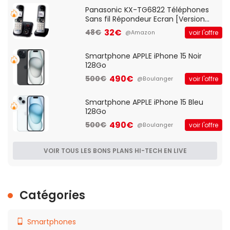
Qos)
Panasonic KX-TG6822 Téléphones
Sans fil Répondeur Ecran [Version
Française]
32€
48€
voir l'offre
@Amazon
Smartphone APPLE iPhone 15 Noir
128Go
490€
500€
voir l'offre
@Boulanger
Smartphone APPLE iPhone 15 Bleu
128Go
490€
500€
voir l'offre
@Boulanger
VOIR TOUS LES BONS PLANS HI-TECH EN LIVE
Catégories
Smartphones