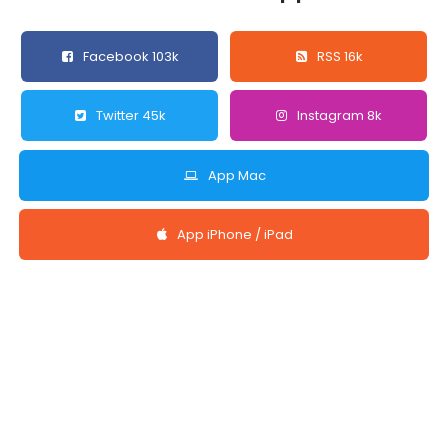
Facebook 103k
RSS 16k
Twitter 45k
Instagram 8k
App Mac
App iPhone / iPad