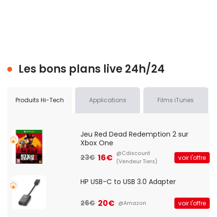
Les bons plans live 24h/24
Produits Hi-Tech
Applications
Films iTunes
Jeu Red Dead Redemption 2 sur
Xbox One
@Cdiscount
16€
23€
voir l'offre
(Vendeur Tiers)
HP USB-C to USB 3.0 Adapter
20€
26€
voir l'offre
@Amazon