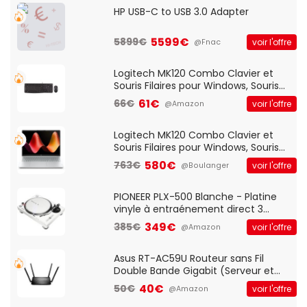
HP USB-C to USB 3.0 Adapter
5599€
5899€
voir l'offre
@Fnac
Logitech MK120 Combo Clavier et
Souris Filaires pour Windows, Souris
Optique Filaire, Connexion USB Plug
61€
66€
voir l'offre
@Amazon
And Play, Confortable, Taille
Standard, PC/Portable, Clavier
QWERTY UK - Noir
Logitech MK120 Combo Clavier et
Souris Filaires pour Windows, Souris
Optique Filaire, Connexion USB Plug
580€
763€
voir l'offre
@Boulanger
And Play, Confortable, Taille
Standard, PC/Portable, Clavier
QWERTY UK - Noir
PIONEER PLX-500 Blanche - Platine
vinyle à entraénement direct 3
vitesses (33-45-78 trs/min) avec
349€
385€
voir l'offre
@Amazon
pre-ampli intégré et port USB
Asus RT-AC59U Routeur sans Fil
Double Bande Gigabit (Serveur et
Client VPN, Triple Vlan, Mode Point
40€
50€
voir l'offre
@Amazon
d'accès et Bridge, contrôle Parental,