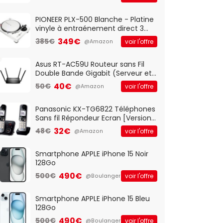
And Play, Confortable, Taille
Standard, PC/Portable, Clavier
QWERTY UK - Noir
PIONEER PLX-500 Blanche - Platine
vinyle à entraénement direct 3
vitesses (33-45-78 trs/min) avec
349€
385€
voir l'offre
@Amazon
pre-ampli intégré et port USB
Asus RT-AC59U Routeur sans Fil
Double Bande Gigabit (Serveur et
Client VPN, Triple Vlan, Mode Point
40€
50€
voir l'offre
@Amazon
d'accès et Bridge, contrôle
Parental, Qos)
Panasonic KX-TG6822 Téléphones
Sans fil Répondeur Ecran [Version
Française]
32€
48€
voir l'offre
@Amazon
Smartphone APPLE iPhone 15 Noir
128Go
490€
500€
voir l'offre
@Boulanger
Smartphone APPLE iPhone 15 Bleu
128Go
490€
500€
voir l'offre
@Boulanger