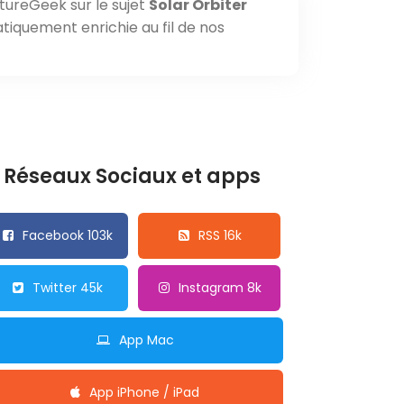
tureGeek sur le sujet
Solar Orbiter
tiquement enrichie au fil de nos
Réseaux Sociaux et apps
Facebook 103k
RSS 16k
Twitter 45k
Instagram 8k
App Mac
App iPhone / iPad