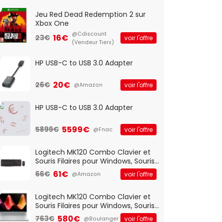
Jeu Red Dead Redemption 2 sur
Xbox One
@Cdiscount
16€
23€
voir l'offre
(Vendeur Tiers)
HP USB-C to USB 3.0 Adapter
20€
26€
voir l'offre
@Amazon
HP USB-C to USB 3.0 Adapter
5599€
5899€
voir l'offre
@Fnac
Logitech MK120 Combo Clavier et
Souris Filaires pour Windows, Souris
Optique Filaire, Connexion USB Plug
61€
66€
voir l'offre
@Amazon
And Play, Confortable, Taille
Standard, PC/Portable, Clavier
QWERTY UK - Noir
Logitech MK120 Combo Clavier et
Souris Filaires pour Windows, Souris
Optique Filaire, Connexion USB Plug
580€
763€
voir l'offre
@Boulanger