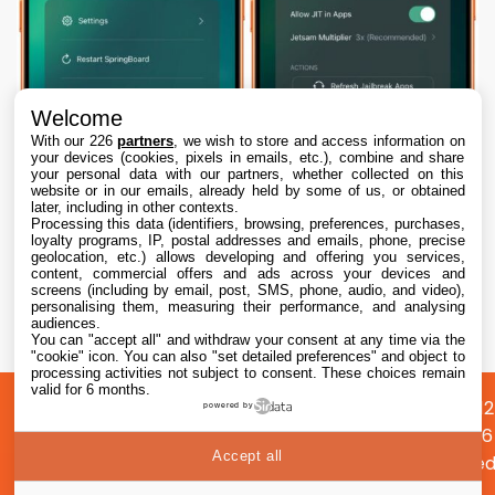
Welcome
With our 226
partners
, we wish to store and access information on
your devices (cookies, pixels in emails, etc.), combine and share
your personal data with our partners, whether collected on this
website or in our emails, already held by some of us, or obtained
later, including in other contexts.
Processing this data (identifiers, browsing, preferences, purchases,
loyalty programs, IP, postal addresses and emails, phone, precise
geolocation, etc.) allows developing and offering you services,
content, commercial offers and ads across your devices and
Dopamine 3, le jailbreak pour iOS 26 sur
screens (including by email, post, SMS, phone, audio, and video),
iPhone, est disponible
personalising them, measuring their performance, and analysing
audiences.
You can "accept all" and withdraw your consent at any time via the
7 Aug. 2026 • 22:44
"cookie" icon
. You can also "set detailed preferences" and object to
processing activities not subject to consent. These choices remain
valid for 6 months.
A
Préférences
Confidentialité
© 2012
powered by
propos
cookies
2026
Accept all
i2CMed