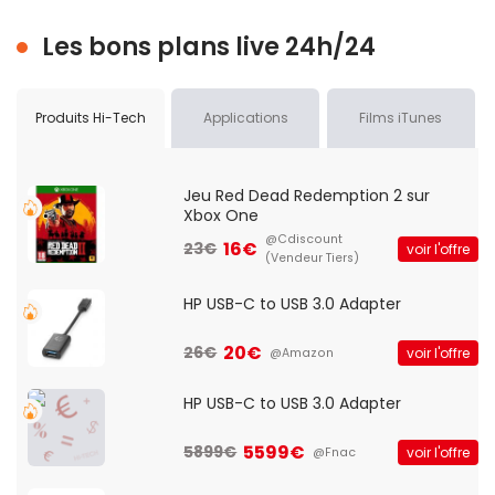
Les bons plans live 24h/24
Produits Hi-Tech
Applications
Films iTunes
Jeu Red Dead Redemption 2 sur
Xbox One
@Cdiscount
16€
23€
voir l'offre
(Vendeur Tiers)
HP USB-C to USB 3.0 Adapter
20€
26€
voir l'offre
@Amazon
HP USB-C to USB 3.0 Adapter
5599€
5899€
voir l'offre
@Fnac