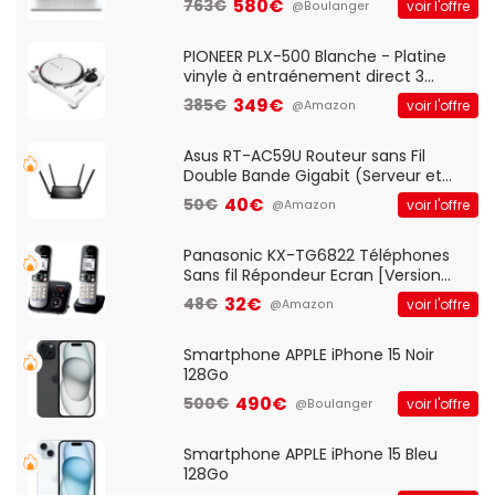
580€
763€
voir l'offre
@Boulanger
And Play, Confortable, Taille
Standard, PC/Portable, Clavier
QWERTY UK - Noir
PIONEER PLX-500 Blanche - Platine
vinyle à entraénement direct 3
vitesses (33-45-78 trs/min) avec
349€
385€
voir l'offre
@Amazon
pre-ampli intégré et port USB
Asus RT-AC59U Routeur sans Fil
Double Bande Gigabit (Serveur et
Client VPN, Triple Vlan, Mode Point
40€
50€
voir l'offre
@Amazon
d'accès et Bridge, contrôle Parental,
Qos)
Panasonic KX-TG6822 Téléphones
Sans fil Répondeur Ecran [Version
Française]
32€
48€
voir l'offre
@Amazon
Smartphone APPLE iPhone 15 Noir
128Go
490€
500€
voir l'offre
@Boulanger
Smartphone APPLE iPhone 15 Bleu
128Go