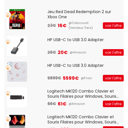
Jeu Red Dead Redemption 2 sur
Xbox One
@Cdiscount
16€
23€
voir l'offre
(Vendeur Tiers)
HP USB-C to USB 3.0 Adapter
20€
26€
voir l'offre
@Amazon
HP USB-C to USB 3.0 Adapter
5599€
5899€
voir l'offre
@Fnac
Logitech MK120 Combo Clavier et
Souris Filaires pour Windows, Souris
Optique Filaire, Connexion USB Plug
61€
66€
voir l'offre
@Amazon
And Play, Confortable, Taille
Standard, PC/Portable, Clavier
QWERTY UK - Noir
Logitech MK120 Combo Clavier et
Souris Filaires pour Windows, Souris
Optique Filaire, Connexion USB Plug