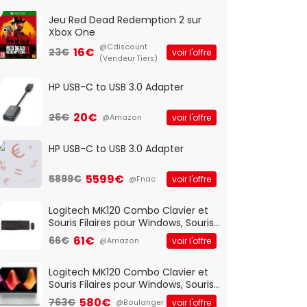
Jeu Red Dead Redemption 2 sur
Xbox One
@Cdiscount
16€
23€
voir l'offre
(Vendeur Tiers)
HP USB-C to USB 3.0 Adapter
20€
26€
voir l'offre
@Amazon
HP USB-C to USB 3.0 Adapter
5599€
5899€
voir l'offre
@Fnac
Logitech MK120 Combo Clavier et
Souris Filaires pour Windows, Souris
Optique Filaire, Connexion USB Plug
61€
66€
voir l'offre
@Amazon
And Play, Confortable, Taille
Standard, PC/Portable, Clavier
QWERTY UK - Noir
Logitech MK120 Combo Clavier et
Souris Filaires pour Windows, Souris
Optique Filaire, Connexion USB Plug
580€
763€
voir l'offre
@Boulanger