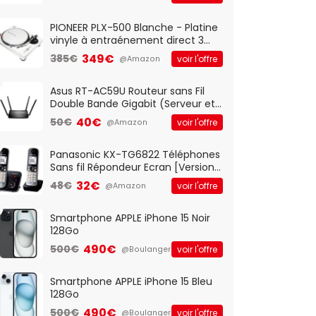
And Play, Confortable, Taille
Standard, PC/Portable, Clavier
QWERTY UK - Noir
PIONEER PLX-500 Blanche - Platine
vinyle à entraénement direct 3
vitesses (33-45-78 trs/min) avec
349€
385€
voir l'offre
@Amazon
pre-ampli intégré et port USB
Asus RT-AC59U Routeur sans Fil
Double Bande Gigabit (Serveur et
Client VPN, Triple Vlan, Mode Point
40€
50€
voir l'offre
@Amazon
d'accès et Bridge, contrôle
Parental, Qos)
Panasonic KX-TG6822 Téléphones
Sans fil Répondeur Ecran [Version
Française]
32€
48€
voir l'offre
@Amazon
Smartphone APPLE iPhone 15 Noir
128Go
490€
500€
voir l'offre
@Boulanger
Smartphone APPLE iPhone 15 Bleu
128Go
490€
500€
voir l'offre
@Boulanger