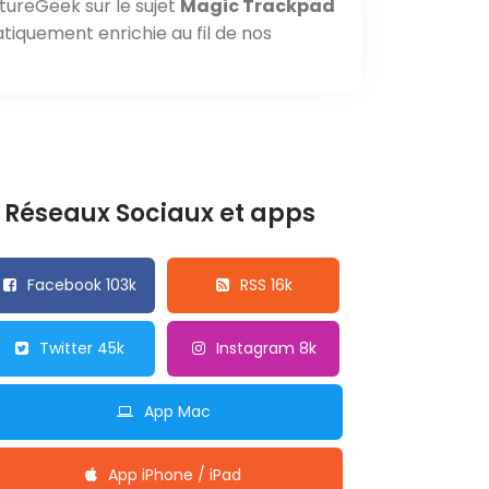
tureGeek sur le sujet
Magic Trackpad
tiquement enrichie au fil de nos
Réseaux Sociaux et apps
Facebook 103k
RSS 16k
Twitter 45k
Instagram 8k
App Mac
App iPhone / iPad