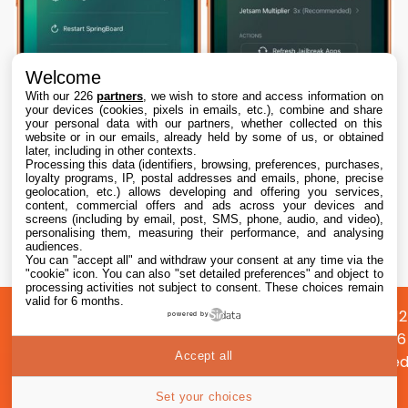
Welcome
With our 226
partners
, we wish to store and access information on
your devices (cookies, pixels in emails, etc.), combine and share
your personal data with our partners, whether collected on this
website or in our emails, already held by some of us, or obtained
later, including in other contexts.
Processing this data (identifiers, browsing, preferences, purchases,
loyalty programs, IP, postal addresses and emails, phone, precise
geolocation, etc.) allows developing and offering you services,
content, commercial offers and ads across your devices and
Dopamine 3, le jailbreak pour iOS 26 sur
screens (including by email, post, SMS, phone, audio, and video),
iPhone, est disponible
personalising them, measuring their performance, and analysing
audiences.
You can "accept all" and withdraw your consent at any time via the
7 Aug. 2026 • 22:44
"cookie" icon
. You can also "set detailed preferences" and object to
processing activities not subject to consent. These choices remain
valid for 6 months.
A
Préférences
Confidentialité
© 2012
powered by
propos
cookies
2026
Accept all
i2CMed
|
40
Set your choices