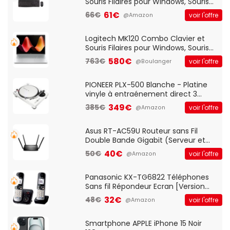
Souris Filaires pour Windows, Souris
Optique Filaire, Connexion USB Plug
61€
66€
voir l'offre
@Amazon
And Play, Confortable, Taille
Standard, PC/Portable, Clavier
QWERTY UK - Noir
Logitech MK120 Combo Clavier et
Souris Filaires pour Windows, Souris
Optique Filaire, Connexion USB Plug
580€
763€
voir l'offre
@Boulanger
And Play, Confortable, Taille
Standard, PC/Portable, Clavier
QWERTY UK - Noir
PIONEER PLX-500 Blanche - Platine
vinyle à entraénement direct 3
vitesses (33-45-78 trs/min) avec
349€
385€
voir l'offre
@Amazon
pre-ampli intégré et port USB
Asus RT-AC59U Routeur sans Fil
Double Bande Gigabit (Serveur et
Client VPN, Triple Vlan, Mode Point
40€
50€
voir l'offre
@Amazon
d'accès et Bridge, contrôle Parental,
Qos)
Panasonic KX-TG6822 Téléphones
Sans fil Répondeur Ecran [Version
Française]
32€
48€
voir l'offre
@Amazon
Smartphone APPLE iPhone 15 Noir