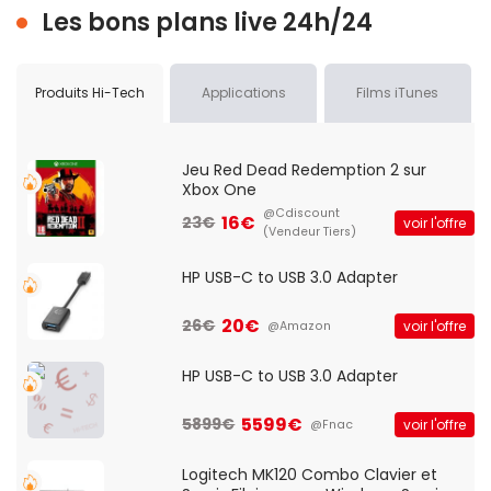
Les bons plans live 24h/24
Produits Hi-Tech
Applications
Films iTunes
Jeu Red Dead Redemption 2 sur
Xbox One
@Cdiscount
16€
23€
voir l'offre
(Vendeur Tiers)
HP USB-C to USB 3.0 Adapter
20€
26€
voir l'offre
@Amazon
HP USB-C to USB 3.0 Adapter
5599€
5899€
voir l'offre
@Fnac
Logitech MK120 Combo Clavier et