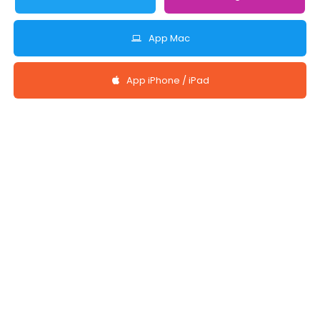
App Mac
App iPhone / iPad