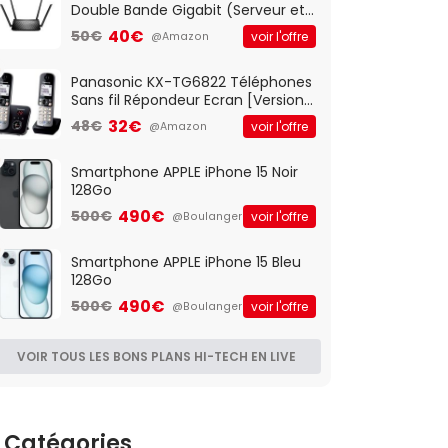
Double Bande Gigabit (Serveur et
Client VPN, Triple Vlan, Mode Point
40€
50€
voir l'offre
@Amazon
d'accès et Bridge, contrôle
Parental, Qos)
Panasonic KX-TG6822 Téléphones
Sans fil Répondeur Ecran [Version
Française]
32€
48€
voir l'offre
@Amazon
Smartphone APPLE iPhone 15 Noir
128Go
490€
500€
voir l'offre
@Boulanger
Smartphone APPLE iPhone 15 Bleu
128Go
490€
500€
voir l'offre
@Boulanger
VOIR TOUS LES BONS PLANS HI-TECH EN LIVE
Catégories