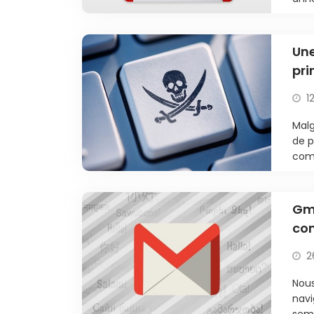
Une
pri
1
Malg
de p
comm
Gm
com
2
Nous
navi
sema