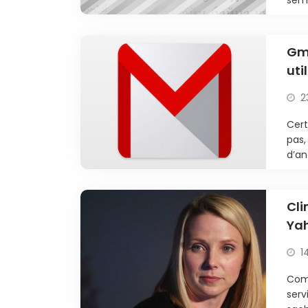
Gma
uti
2
Cert
pas,
d’an
Cli
Yah
Yah
1
Comm
serv