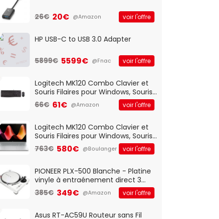
20€
26€
voir l'offre
@Amazon
HP USB-C to USB 3.0 Adapter
5599€
5899€
voir l'offre
@Fnac
Logitech MK120 Combo Clavier et
Souris Filaires pour Windows, Souris
Optique Filaire, Connexion USB Plug
61€
66€
voir l'offre
@Amazon
And Play, Confortable, Taille
Standard, PC/Portable, Clavier
QWERTY UK - Noir
Logitech MK120 Combo Clavier et
Souris Filaires pour Windows, Souris
Optique Filaire, Connexion USB Plug
580€
763€
voir l'offre
@Boulanger
And Play, Confortable, Taille
Standard, PC/Portable, Clavier
QWERTY UK - Noir
PIONEER PLX-500 Blanche - Platine
vinyle à entraénement direct 3
vitesses (33-45-78 trs/min) avec
349€
385€
voir l'offre
@Amazon
pre-ampli intégré et port USB
Asus RT-AC59U Routeur sans Fil