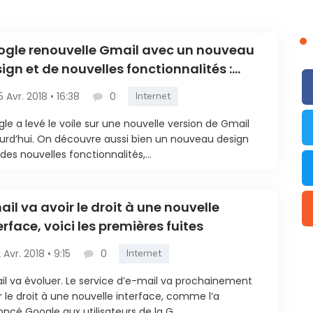
gle renouvelle Gmail avec un nouveau
ign et de nouvelles fonctionnalités :
ci comment l’avoir dès maintenant
5 Avr. 2018 • 16:38
0
Internet
le a levé le voile sur une nouvelle version de Gmail
urd’hui. On découvre aussi bien un nouveau design
des nouvelles fonctionnalités,...
il va avoir le droit à une nouvelle
erface, voici les premières fuites
2 Avr. 2018 • 9:15
0
Internet
l va évoluer. Le service d’e-mail va prochainement
r le droit à une nouvelle interface, comme l’a
ncé Google aux utilisateurs de la G...