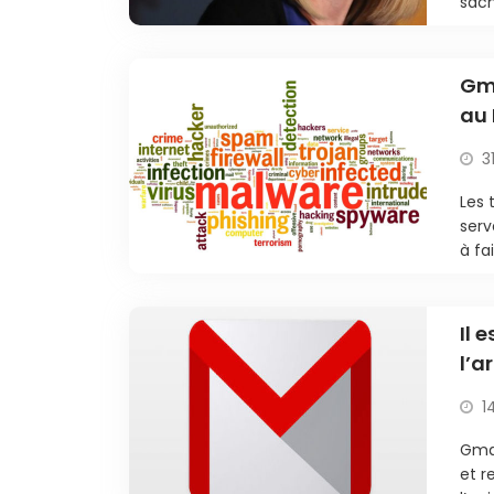
sach
Gma
au 
3
Les 
serv
à fa
Il 
l’a
1
Gma
et r