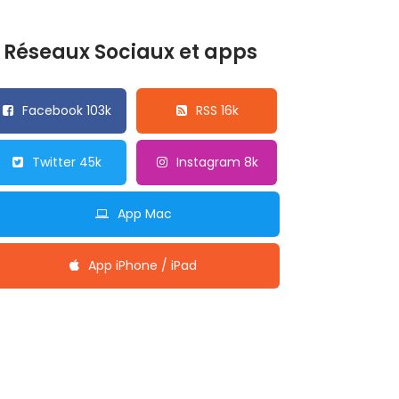
Réseaux Sociaux et apps
Facebook 103k
RSS 16k
Twitter 45k
Instagram 8k
App Mac
App iPhone / iPad