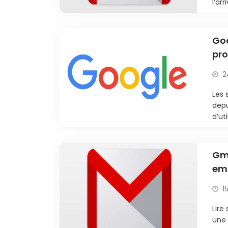
l’ar
Goo
pro
pré
2
Les 
depu
d’ut
Gma
ema
mo
1
Lire
une 