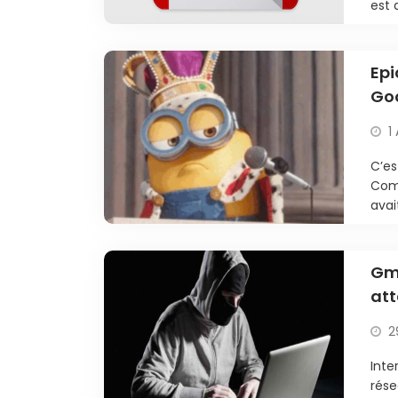
est 
Epi
Goo
1
C’es
Comm
avai
Gma
at
d’
2
Inte
rése