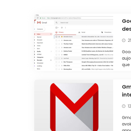
Goo
des
voi
2
Goog
aujo
que 
Gma
int
1
Gmai
avoi
anno