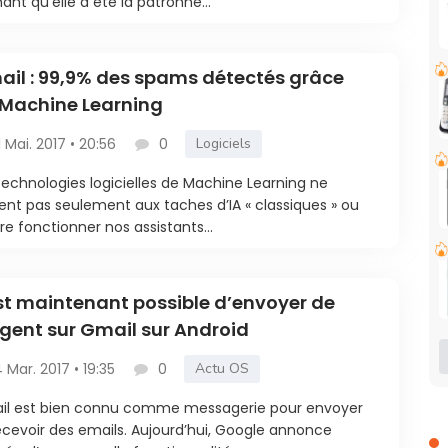
ant qu’elle a été la patronne...
il : 99,9% des spams détectés grâce
Machine Learning
1 Mai. 2017 • 20:56
0
Logiciels
technologies logicielles de Machine Learning ne
ent pas seulement aux taches d’IA « classiques » ou
ire fonctionner nos assistants...
est maintenant possible d’envoyer de
rgent sur Gmail sur Android
4 Mar. 2017 • 19:35
0
Actu OS
il est bien connu comme messagerie pour envoyer
ecevoir des emails. Aujourd’hui, Google annonce