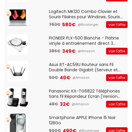
And Play, Confortable, Taille
Standard, PC/Portable, Clavier
QWERTY UK - Noir
Logitech MK120 Combo Clavier et
Souris Filaires pour Windows, Souris
Optique Filaire, Connexion USB Plug
580€
763€
voir l'offre
@Boulanger
And Play, Confortable, Taille
Standard, PC/Portable, Clavier
QWERTY UK - Noir
PIONEER PLX-500 Blanche - Platine
vinyle à entraénement direct 3
vitesses (33-45-78 trs/min) avec
349€
385€
voir l'offre
@Amazon
pre-ampli intégré et port USB
Asus RT-AC59U Routeur sans Fil
Double Bande Gigabit (Serveur et
Client VPN, Triple Vlan, Mode Point
40€
50€
voir l'offre
@Amazon
d'accès et Bridge, contrôle Parental,
Qos)
Panasonic KX-TG6822 Téléphones
Sans fil Répondeur Ecran [Version
Française]
32€
48€
voir l'offre
@Amazon
Smartphone APPLE iPhone 15 Noir
128Go
490€
500€
voir l'offre
@Boulanger