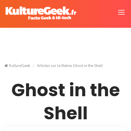
KultureGeek
Articles sur le thème
Ghost in the Shell
Ghost in the
Shell