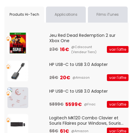
Produits Hi-Tech
Applications
Films iTunes
Jeu Red Dead Redemption 2 sur
Xbox One
@Cdiscount
16€
23€
voir l'offre
(Vendeur Tiers)
HP USB-C to USB 3.0 Adapter
20€
26€
voir l'offre
@Amazon
HP USB-C to USB 3.0 Adapter
5599€
5899€
voir l'offre
@Fnac
Logitech MK120 Combo Clavier et
Souris Filaires pour Windows, Souris
Optique Filaire, Connexion USB Plug
61€
66€
voir l'offre
@Amazon