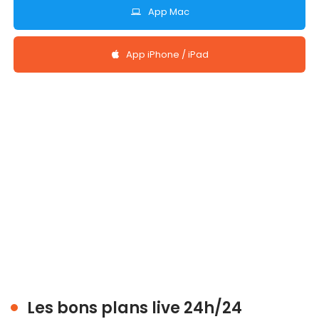
App Mac
App iPhone / iPad
Les bons plans live 24h/24