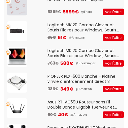
5599€
5899€
voir l'offre
@Fnac
Logitech MK120 Combo Clavier et
Souris Filaires pour Windows, Souris
Optique Filaire, Connexion USB Plug
61€
66€
voir l'offre
@Amazon
And Play, Confortable, Taille
Standard, PC/Portable, Clavier
QWERTY UK - Noir
Logitech MK120 Combo Clavier et
Souris Filaires pour Windows, Souris
Optique Filaire, Connexion USB Plug
580€
763€
voir l'offre
@Boulanger
And Play, Confortable, Taille
Standard, PC/Portable, Clavier
QWERTY UK - Noir
PIONEER PLX-500 Blanche - Platine
vinyle à entraénement direct 3
vitesses (33-45-78 trs/min) avec
349€
385€
voir l'offre
@Amazon
pre-ampli intégré et port USB
Asus RT-AC59U Routeur sans Fil
Double Bande Gigabit (Serveur et
Client VPN, Triple Vlan, Mode Point
40€
50€
voir l'offre
@Amazon
d'accès et Bridge, contrôle Parental,
Qos)
Panasonic KX-TG6822 Téléphones