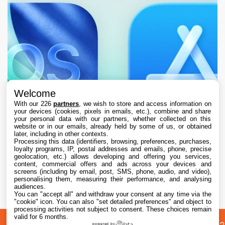
Welcome
With our 226
partners
, we wish to store and access information on
your devices (cookies, pixels in emails, etc.), combine and share
your personal data with our partners, whether collected on this
website or in our emails, already held by some of us, or obtained
later, including in other contexts.
Processing this data (identifiers, browsing, preferences, purchases,
loyalty programs, IP, postal addresses and emails, phone, precise
geolocation, etc.) allows developing and offering you services,
content, commercial offers and ads across your devices and
L’App Store est en panne pour plusieurs
screens (including by email, post, SMS, phone, audio, and video),
utilisateurs, selon Apple
personalising them, measuring their performance, and analysing
audiences.
You can "accept all" and withdraw your consent at any time via the
7 Aug. 2026 • 19:34
"cookie" icon
. You can also "set detailed preferences" and object to
processing activities not subject to consent. These choices remain
valid for 6 months.
powered by