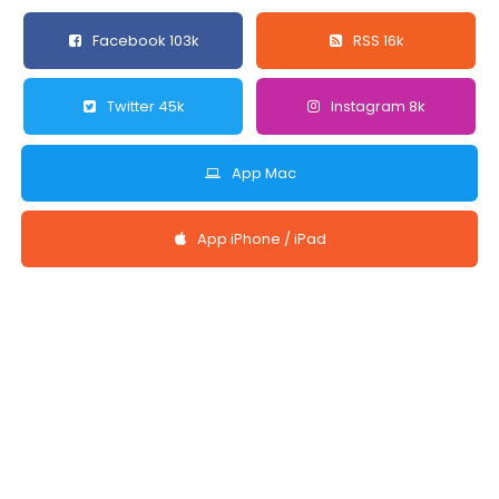
Facebook 103k
RSS 16k
Twitter 45k
Instagram 8k
App Mac
App iPhone / iPad