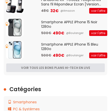
Sans fil Répondeur Ecran [Version
Française]
32€
48€
voir l'offre
@Amazon
Smartphone APPLE iPhone 15 Noir
128Go
490€
500€
voir l'offre
@Boulanger
Smartphone APPLE iPhone 15 Bleu
128Go
490€
500€
voir l'offre
@Boulanger
VOIR TOUS LES BONS PLANS HI-TECH EN LIVE
Catégories
Smartphones
PC & Systèmes