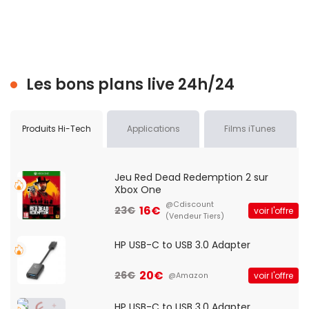
Les bons plans live 24h/24
Produits Hi-Tech
Applications
Films iTunes
Jeu Red Dead Redemption 2 sur
Xbox One
@Cdiscount
16€
23€
voir l'offre
(Vendeur Tiers)
HP USB-C to USB 3.0 Adapter
20€
26€
voir l'offre
@Amazon
HP USB-C to USB 3.0 Adapter