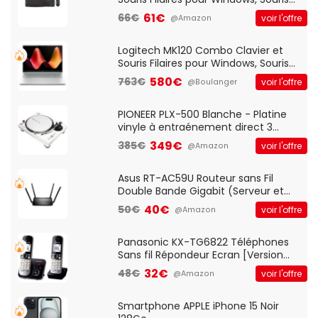
Optique Filaire, Connexion USB Plug
61€
66€
voir l'offre
@Amazon
And Play, Confortable, Taille
Standard, PC/Portable, Clavier
QWERTY UK - Noir
Logitech MK120 Combo Clavier et
Souris Filaires pour Windows, Souris
Optique Filaire, Connexion USB Plug
580€
763€
voir l'offre
@Boulanger
And Play, Confortable, Taille
Standard, PC/Portable, Clavier
QWERTY UK - Noir
PIONEER PLX-500 Blanche - Platine
vinyle à entraénement direct 3
vitesses (33-45-78 trs/min) avec
349€
385€
voir l'offre
@Amazon
pre-ampli intégré et port USB
Asus RT-AC59U Routeur sans Fil
Double Bande Gigabit (Serveur et
Client VPN, Triple Vlan, Mode Point
40€
50€
voir l'offre
@Amazon
d'accès et Bridge, contrôle Parental,
Qos)
Panasonic KX-TG6822 Téléphones
Sans fil Répondeur Ecran [Version
Française]
32€
48€
voir l'offre
@Amazon
Smartphone APPLE iPhone 15 Noir