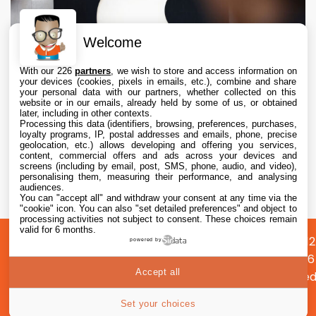
Welcome
With our 226
partners
, we wish to store and access information on
your devices (cookies, pixels in emails, etc.), combine and share
your personal data with our partners, whether collected on this
website or in our emails, already held by some of us, or obtained
later, including in other contexts.
Processing this data (identifiers, browsing, preferences, purchases,
loyalty programs, IP, postal addresses and emails, phone, precise
geolocation, etc.) allows developing and offering you services,
content, commercial offers and ads across your devices and
Apple échoue à obtenir de la RAM chinoise
screens (including by email, post, SMS, phone, audio, and video),
moins chère
personalising them, measuring their performance, and analysing
audiences.
You can "accept all" and withdraw your consent at any time via the
6 Aug. 2026 • 14:57
"cookie" icon
. You can also "set detailed preferences" and object to
processing activities not subject to consent. These choices remain
valid for 6 months.
A
Préférences
Confidentialité
© 2012
powered by
propos
cookies
2026
Accept all
i2CMed
|
49
Set your choices