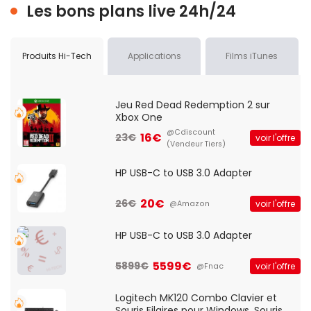
Les bons plans live 24h/24
Produits Hi-Tech
Applications
Films iTunes
Jeu Red Dead Redemption 2 sur
Xbox One
@Cdiscount
16€
23€
voir l'offre
(Vendeur Tiers)
HP USB-C to USB 3.0 Adapter
20€
26€
voir l'offre
@Amazon
HP USB-C to USB 3.0 Adapter
5599€
5899€
voir l'offre
@Fnac
Logitech MK120 Combo Clavier et
Souris Filaires pour Windows, Souris