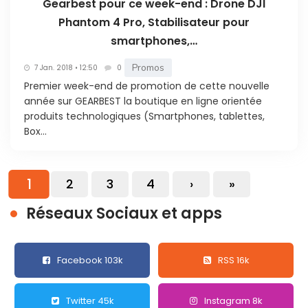
Gearbest pour ce week-end : Drone DJI
Phantom 4 Pro, Stabilisateur pour
smartphones,…
Promos
7 Jan. 2018 • 12:50
0
Premier week-end de promotion de cette nouvelle
année sur GEARBEST la boutique en ligne orientée
produits technologiques (Smartphones, tablettes,
Box...
1
2
3
4
›
»
Réseaux Sociaux et apps
Facebook 103k
RSS 16k
Twitter 45k
Instagram 8k