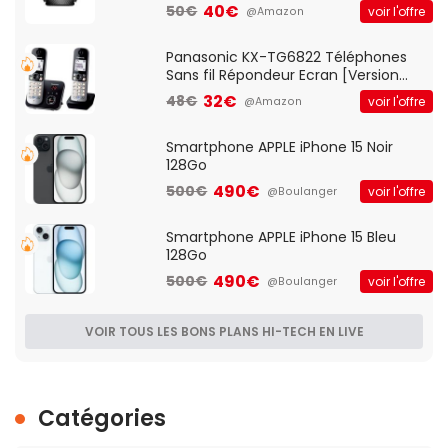
Client VPN, Triple Vlan, Mode Point
40€
50€
voir l'offre
@Amazon
d'accès et Bridge, contrôle Parental,
Qos)
Panasonic KX-TG6822 Téléphones
Sans fil Répondeur Ecran [Version
Française]
32€
48€
voir l'offre
@Amazon
Smartphone APPLE iPhone 15 Noir
128Go
490€
500€
voir l'offre
@Boulanger
Smartphone APPLE iPhone 15 Bleu
128Go
490€
500€
voir l'offre
@Boulanger
VOIR TOUS LES BONS PLANS HI-TECH EN LIVE
Catégories