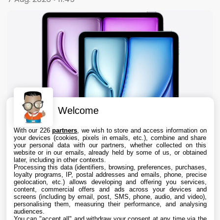
Welcome
With our 226
partners
, we wish to store and access information on
your devices (cookies, pixels in emails, etc.), combine and share
your personal data with our partners, whether collected on this
website or in our emails, already held by some of us, or obtained
later, including in other contexts.
Processing this data (identifiers, browsing, preferences, purchases,
loyalty programs, IP, postal addresses and emails, phone, precise
geolocation, etc.) allows developing and offering you services,
content, commercial offers and ads across your devices and
iPad : les ventes reculent de 8%, mais Apple
screens (including by email, post, SMS, phone, audio, and video),
domine toujours outrageusement le marché
personalising them, measuring their performance, and analysing
audiences.
You can "accept all" and withdraw your consent at any time via the