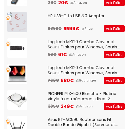
20€
26€
voir l'offre
@Amazon
HP USB-C to USB 3.0 Adapter
5599€
5899€
voir l'offre
@Fnac
Logitech MK120 Combo Clavier et
Souris Filaires pour Windows, Souris
Optique Filaire, Connexion USB Plug
61€
66€
voir l'offre
@Amazon
And Play, Confortable, Taille
Standard, PC/Portable, Clavier
QWERTY UK - Noir
Logitech MK120 Combo Clavier et
Souris Filaires pour Windows, Souris
Optique Filaire, Connexion USB Plug
580€
763€
voir l'offre
@Boulanger
And Play, Confortable, Taille
Standard, PC/Portable, Clavier
QWERTY UK - Noir
PIONEER PLX-500 Blanche - Platine
vinyle à entraénement direct 3
vitesses (33-45-78 trs/min) avec
349€
385€
voir l'offre
@Amazon
pre-ampli intégré et port USB
Asus RT-AC59U Routeur sans Fil
Double Bande Gigabit (Serveur et