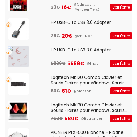
@Cdiscount
16€
23€
voir l'offre
(Vendeur Tiers)
HP USB-C to USB 3.0 Adapter
20€
26€
voir l'offre
@Amazon
HP USB-C to USB 3.0 Adapter
5599€
5899€
voir l'offre
@Fnac
Logitech MK120 Combo Clavier et
Souris Filaires pour Windows, Souris
Optique Filaire, Connexion USB Plug
61€
66€
voir l'offre
@Amazon
And Play, Confortable, Taille
Standard, PC/Portable, Clavier
QWERTY UK - Noir
Logitech MK120 Combo Clavier et
Souris Filaires pour Windows, Souris
Optique Filaire, Connexion USB Plug
580€
763€
voir l'offre
@Boulanger
And Play, Confortable, Taille
Standard, PC/Portable, Clavier
QWERTY UK - Noir
PIONEER PLX-500 Blanche - Platine