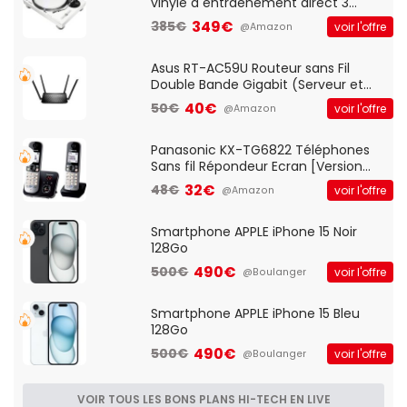
vinyle à entraénement direct 3
vitesses (33-45-78 trs/min) avec
349€
385€
voir l'offre
@Amazon
pre-ampli intégré et port USB
Asus RT-AC59U Routeur sans Fil
Double Bande Gigabit (Serveur et
Client VPN, Triple Vlan, Mode Point
40€
50€
voir l'offre
@Amazon
d'accès et Bridge, contrôle Parental,
Qos)
Panasonic KX-TG6822 Téléphones
Sans fil Répondeur Ecran [Version
Française]
32€
48€
voir l'offre
@Amazon
Smartphone APPLE iPhone 15 Noir
128Go
490€
500€
voir l'offre
@Boulanger
Smartphone APPLE iPhone 15 Bleu
128Go
490€
500€
voir l'offre
@Boulanger
VOIR TOUS LES BONS PLANS HI-TECH EN LIVE