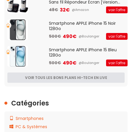
Sans fil Répondeur Ecran [Version
Française]
32€
48€
voir l'offre
@Amazon
Smartphone APPLE iPhone 15 Noir
128Go
490€
500€
voir l'offre
@Boulanger
Smartphone APPLE iPhone 15 Bleu
128Go
490€
500€
voir l'offre
@Boulanger
VOIR TOUS LES BONS PLANS HI-TECH EN LIVE
Catégories
Smartphones
PC & Systèmes