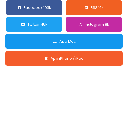
Facebook 103k
RSS 16k
Twitter 45k
Instagram 8k
App Mac
App iPhone / iPad