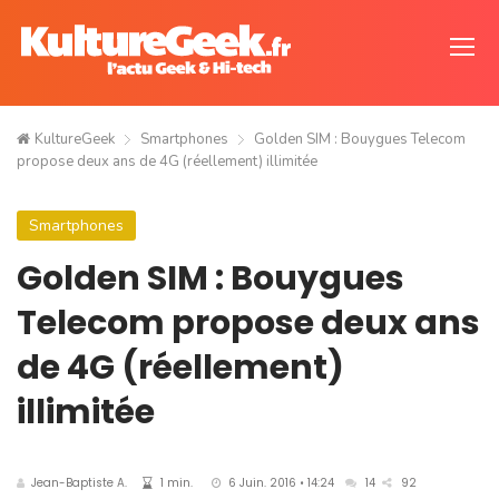
KultureGeek
Smartphones
Golden SIM : Bouygues Telecom
propose deux ans de 4G (réellement) illimitée
Smartphones
Golden SIM : Bouygues
Telecom propose deux ans
de 4G (réellement)
illimitée
Jean-Baptiste A.
1 min.
6 Juin. 2016 • 14:24
14
92