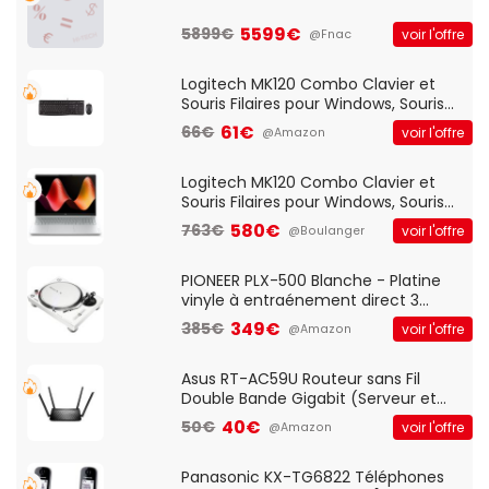
5599€
5899€
voir l'offre
@Fnac
Logitech MK120 Combo Clavier et
Souris Filaires pour Windows, Souris
Optique Filaire, Connexion USB Plug
61€
66€
voir l'offre
@Amazon
And Play, Confortable, Taille
Standard, PC/Portable, Clavier
QWERTY UK - Noir
Logitech MK120 Combo Clavier et
Souris Filaires pour Windows, Souris
Optique Filaire, Connexion USB Plug
580€
763€
voir l'offre
@Boulanger
And Play, Confortable, Taille
Standard, PC/Portable, Clavier
QWERTY UK - Noir
PIONEER PLX-500 Blanche - Platine
vinyle à entraénement direct 3
vitesses (33-45-78 trs/min) avec
349€
385€
voir l'offre
@Amazon
pre-ampli intégré et port USB
Asus RT-AC59U Routeur sans Fil
Double Bande Gigabit (Serveur et
Client VPN, Triple Vlan, Mode Point
40€
50€
voir l'offre
@Amazon
d'accès et Bridge, contrôle Parental,
Qos)
Panasonic KX-TG6822 Téléphones