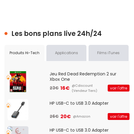
Les bons plans live 24h/24
Produits Hi-Tech
Applications
Films iTunes
Jeu Red Dead Redemption 2 sur
Xbox One
@Cdiscount
16€
23€
voir l'offre
(Vendeur Tiers)
HP USB-C to USB 3.0 Adapter
20€
26€
voir l'offre
@Amazon
HP USB-C to USB 3.0 Adapter