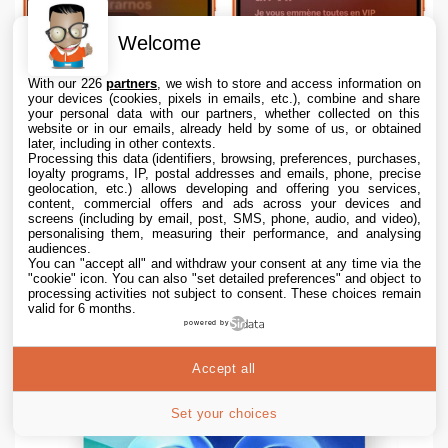
Welcome
With our 226
partners
, we wish to store and access information on
your devices (cookies, pixels in emails, etc.), combine and share
your personal data with our partners, whether collected on this
website or in our emails, already held by some of us, or obtained
later, including in other contexts.
Processing this data (identifiers, browsing, preferences, purchases,
loyalty programs, IP, postal addresses and emails, phone, precise
geolocation, etc.) allows developing and offering you services,
content, commercial offers and ads across your devices and
screens (including by email, post, SMS, phone, audio, and video),
personalising them, measuring their performance, and analysing
Apple Music : la traduction des paroles en
audiences.
You can "accept all" and withdraw your consent at any time via the
français est en cours de déploiement
"cookie" icon
. You can also "set detailed preferences" and object to
processing activities not subject to consent. These choices remain
7 Aug. 2026 • 18:46
valid for 6 months.
powered by
Accept all
Set your choices