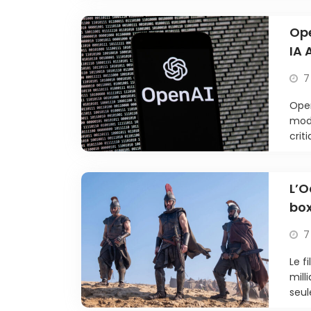
Ope
IA 
7
Open
modè
criti
L’O
box
7
Le f
mill
seul