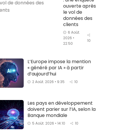
ouverte après
le vol de
données des
clients
6 Août.
2026 •
10
22:50
L’Europe impose la mention
« généré par IA » à partir
d’aujourd’hui
2 Août. 2026 • 9:35
10
Les pays en développement
doivent parier sur l’IA, selon la
Banque mondiale
5 Août. 2026 • 14:10
10