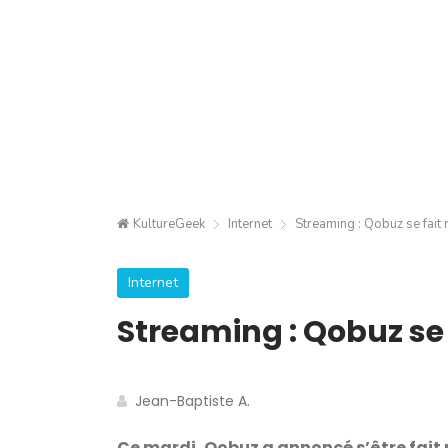
KultureGeek
Internet
Streaming : Qobuz se fait 
Internet
Streaming : Qobuz se 
Jean-Baptiste A.
Ce mardi, Qobuz a annoncé s’être fait r