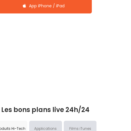
App iPhone / iPad
Les bons plans live 24h/24
oduits Hi-Tech
Applications
Films iTunes