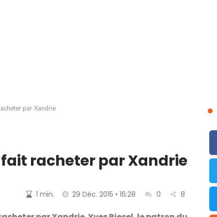
racheter par Xandrie
fait racheter par Xandrie
1 min.
29 Déc. 2015 • 16:28
0
8
acheter par Xandrie. Yves Riesel, le patron du