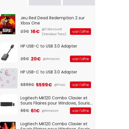
Jeu Red Dead Redemption 2 sur
Xbox One
@Cdiscount
16€
23€
voir l'offre
(Vendeur Tiers)
HP USB-C to USB 3.0 Adapter
20€
26€
voir l'offre
@Amazon
HP USB-C to USB 3.0 Adapter
5599€
5899€
voir l'offre
@Fnac
Logitech MK120 Combo Clavier et
Souris Filaires pour Windows, Souris
Optique Filaire, Connexion USB Plug
61€
66€
voir l'offre
@Amazon
And Play, Confortable, Taille
Standard, PC/Portable, Clavier
QWERTY UK - Noir
Logitech MK120 Combo Clavier et
Souris Filaires pour Windows, Souris