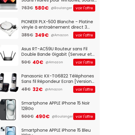
Optique Filaire, Connexion USB Plug
580€
763€
voir l'offre
@Boulanger
And Play, Confortable, Taille
Standard, PC/Portable, Clavier
QWERTY UK - Noir
PIONEER PLX-500 Blanche - Platine
vinyle à entraénement direct 3
vitesses (33-45-78 trs/min) avec
349€
385€
voir l'offre
@Amazon
pre-ampli intégré et port USB
Asus RT-AC59U Routeur sans Fil
Double Bande Gigabit (Serveur et
Client VPN, Triple Vlan, Mode Point
40€
50€
voir l'offre
@Amazon
d'accès et Bridge, contrôle
Parental, Qos)
Panasonic KX-TG6822 Téléphones
Sans fil Répondeur Ecran [Version
Française]
32€
48€
voir l'offre
@Amazon
Smartphone APPLE iPhone 15 Noir
128Go
490€
500€
voir l'offre
@Boulanger
Smartphone APPLE iPhone 15 Bleu