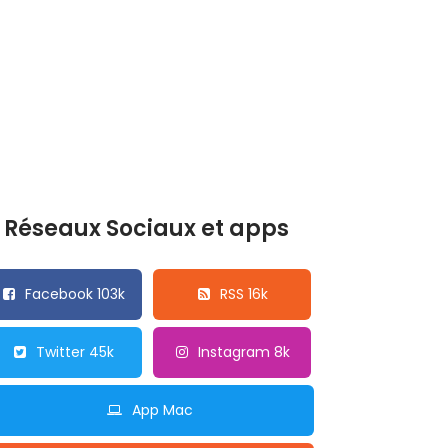
Réseaux Sociaux et apps
Facebook 103k
RSS 16k
Twitter 45k
Instagram 8k
App Mac