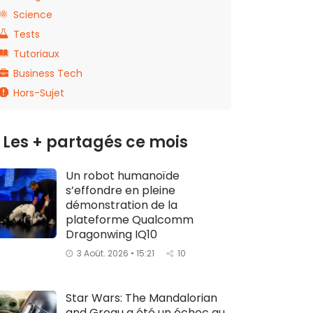
Science
Tests
Tutoriaux
Business Tech
Hors-Sujet
Les + partagés ce mois
Un robot humanoïde
s’effondre en pleine
démonstration de la
plateforme Qualcomm
Dragonwing IQ10
3 Août. 2026 • 15:21
10
Star Wars: The Mandalorian
and Grogu a été un échec au