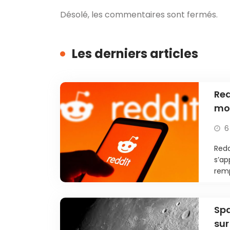
Désolé, les commentaires sont fermés.
Les derniers articles
Red
mo
6
Redd
s’ap
remp
Spa
sur