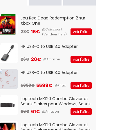
Jeu Red Dead Redemption 2 sur
Xbox One
@Cdiscount
16€
23€
voir l'offre
(Vendeur Tiers)
HP USB-C to USB 3.0 Adapter
20€
26€
voir l'offre
@Amazon
HP USB-C to USB 3.0 Adapter
5599€
5899€
voir l'offre
@Fnac
Logitech MK120 Combo Clavier et
Souris Filaires pour Windows, Souris
Optique Filaire, Connexion USB Plug
61€
66€
voir l'offre
@Amazon
And Play, Confortable, Taille
Standard, PC/Portable, Clavier
QWERTY UK - Noir
Logitech MK120 Combo Clavier et
Souris Filaires pour Windows, Souris