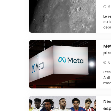
6
Le r
eu l
depu
Met
pir
6
C’es
Anth
modè
Dis
esp