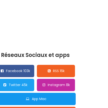
Réseaux Sociaux et apps
Facebook 103k
RSS 16k
Twitter 45k
Instagram 8k
App Mac