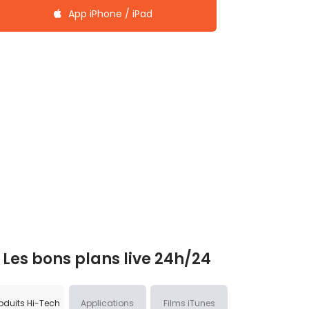
App iPhone / iPad
Les bons plans live 24h/24
oduits Hi-Tech
Applications
Films iTunes