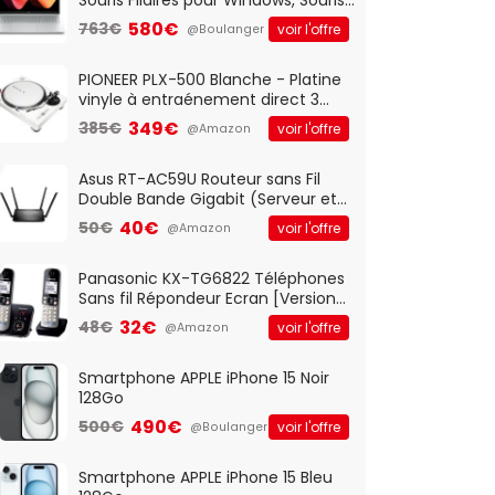
Optique Filaire, Connexion USB Plug
580€
763€
voir l'offre
@Boulanger
And Play, Confortable, Taille
Standard, PC/Portable, Clavier
QWERTY UK - Noir
PIONEER PLX-500 Blanche - Platine
vinyle à entraénement direct 3
vitesses (33-45-78 trs/min) avec
349€
385€
voir l'offre
@Amazon
pre-ampli intégré et port USB
Asus RT-AC59U Routeur sans Fil
Double Bande Gigabit (Serveur et
Client VPN, Triple Vlan, Mode Point
40€
50€
voir l'offre
@Amazon
d'accès et Bridge, contrôle
Parental, Qos)
Panasonic KX-TG6822 Téléphones
Sans fil Répondeur Ecran [Version
Française]
32€
48€
voir l'offre
@Amazon
Smartphone APPLE iPhone 15 Noir
128Go
490€
500€
voir l'offre
@Boulanger
Smartphone APPLE iPhone 15 Bleu