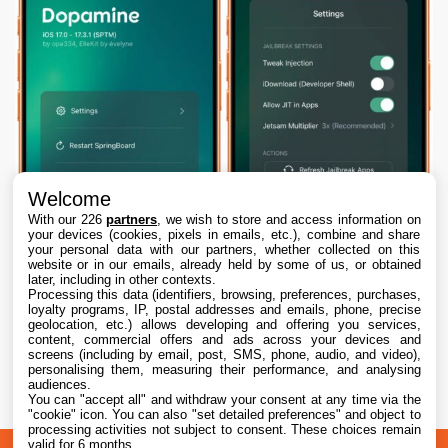
Welcome
With our 226
partners
, we wish to store and access information on
your devices (cookies, pixels in emails, etc.), combine and share
your personal data with our partners, whether collected on this
website or in our emails, already held by some of us, or obtained
later, including in other contexts.
Processing this data (identifiers, browsing, preferences, purchases,
loyalty programs, IP, postal addresses and emails, phone, precise
geolocation, etc.) allows developing and offering you services,
content, commercial offers and ads across your devices and
Dopamine 3, le jailbreak pour iOS 26 sur
screens (including by email, post, SMS, phone, audio, and video),
iPhone, est disponible
personalising them, measuring their performance, and analysing
audiences.
You can "accept all" and withdraw your consent at any time via the
7 Aug. 2026 • 22:44
"cookie" icon
. You can also "set detailed preferences" and object to
processing activities not subject to consent. These choices remain
valid for 6 months.