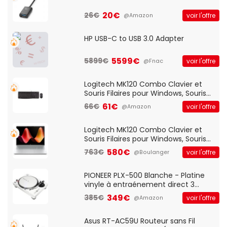
20€
26€
voir l'offre
@Amazon
HP USB-C to USB 3.0 Adapter
5599€
5899€
voir l'offre
@Fnac
Logitech MK120 Combo Clavier et
Souris Filaires pour Windows, Souris
Optique Filaire, Connexion USB Plug
61€
66€
voir l'offre
@Amazon
And Play, Confortable, Taille
Standard, PC/Portable, Clavier
QWERTY UK - Noir
Logitech MK120 Combo Clavier et
Souris Filaires pour Windows, Souris
Optique Filaire, Connexion USB Plug
580€
763€
voir l'offre
@Boulanger
And Play, Confortable, Taille
Standard, PC/Portable, Clavier
QWERTY UK - Noir
PIONEER PLX-500 Blanche - Platine
vinyle à entraénement direct 3
vitesses (33-45-78 trs/min) avec
349€
385€
voir l'offre
@Amazon
pre-ampli intégré et port USB
Asus RT-AC59U Routeur sans Fil