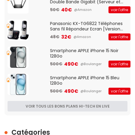
Double Bande Gigabit (Serveur et
Client VPN, Triple Vlan, Mode Point
40€
50€
voir l'offre
@Amazon
d'accès et Bridge, contrôle Parental,
Qos)
Panasonic KX-TG6822 Téléphones
Sans fil Répondeur Ecran [Version
Française]
32€
48€
voir l'offre
@Amazon
Smartphone APPLE iPhone 15 Noir
128Go
490€
500€
voir l'offre
@Boulanger
Smartphone APPLE iPhone 15 Bleu
128Go
490€
500€
voir l'offre
@Boulanger
VOIR TOUS LES BONS PLANS HI-TECH EN LIVE
Catégories