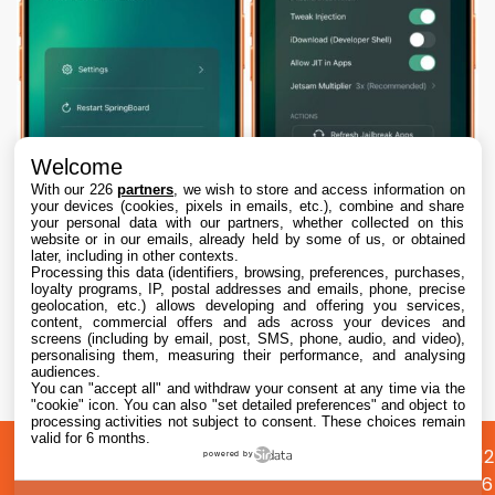
Welcome
With our 226
partners
, we wish to store and access information on
your devices (cookies, pixels in emails, etc.), combine and share
your personal data with our partners, whether collected on this
website or in our emails, already held by some of us, or obtained
later, including in other contexts.
Processing this data (identifiers, browsing, preferences, purchases,
loyalty programs, IP, postal addresses and emails, phone, precise
geolocation, etc.) allows developing and offering you services,
content, commercial offers and ads across your devices and
Dopamine 3, le jailbreak pour iOS 26 sur
screens (including by email, post, SMS, phone, audio, and video),
iPhone, est disponible
personalising them, measuring their performance, and analysing
audiences.
You can "accept all" and withdraw your consent at any time via the
7 Aug. 2026 • 22:44
"cookie" icon
. You can also "set detailed preferences" and object to
processing activities not subject to consent. These choices remain
valid for 6 months.
A
Préférences
Confidentialité
© 2012
powered by
propos
cookies
2026