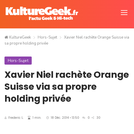
KultureGeek
Hors-Sujet
Xavier Niel rachète Orange Suisse via
sa propre holding privée
Hors-Sujet
Xavier Niel rachète Orange
Suisse via sa propre
holding privée
Frederic L.
1 min.
18 Déc. 2014 • 13:50
0
30