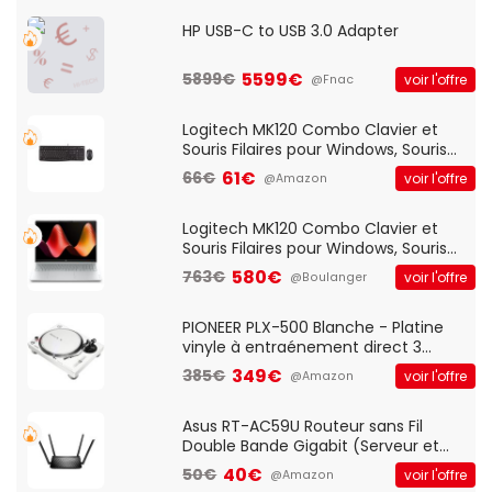
HP USB-C to USB 3.0 Adapter
5599€
5899€
voir l'offre
@Fnac
Logitech MK120 Combo Clavier et
Souris Filaires pour Windows, Souris
Optique Filaire, Connexion USB Plug
61€
66€
voir l'offre
@Amazon
And Play, Confortable, Taille
Standard, PC/Portable, Clavier
QWERTY UK - Noir
Logitech MK120 Combo Clavier et
Souris Filaires pour Windows, Souris
Optique Filaire, Connexion USB Plug
580€
763€
voir l'offre
@Boulanger
And Play, Confortable, Taille
Standard, PC/Portable, Clavier
QWERTY UK - Noir
PIONEER PLX-500 Blanche - Platine
vinyle à entraénement direct 3
vitesses (33-45-78 trs/min) avec
349€
385€
voir l'offre
@Amazon
pre-ampli intégré et port USB
Asus RT-AC59U Routeur sans Fil
Double Bande Gigabit (Serveur et
Client VPN, Triple Vlan, Mode Point
40€
50€
voir l'offre
@Amazon
d'accès et Bridge, contrôle Parental,