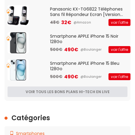
Qos)
Panasonic KX-TG6822 Téléphones
Sans fil Répondeur Ecran [Version
Française]
32€
48€
voir l'offre
@Amazon
Smartphone APPLE iPhone 15 Noir
128Go
490€
500€
voir l'offre
@Boulanger
Smartphone APPLE iPhone 15 Bleu
128Go
490€
500€
voir l'offre
@Boulanger
VOIR TOUS LES BONS PLANS HI-TECH EN LIVE
Catégories
Smartphones