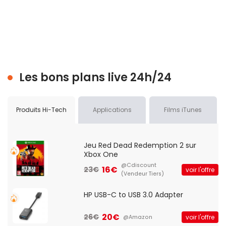
Les bons plans live 24h/24
Produits Hi-Tech
Applications
Films iTunes
Jeu Red Dead Redemption 2 sur
Xbox One
@Cdiscount
16€
23€
voir l'offre
(Vendeur Tiers)
HP USB-C to USB 3.0 Adapter
20€
26€
voir l'offre
@Amazon