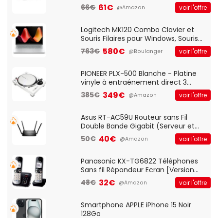
Optique Filaire, Connexion USB Plug
61€
66€
voir l'offre
@Amazon
And Play, Confortable, Taille
Standard, PC/Portable, Clavier
QWERTY UK - Noir
Logitech MK120 Combo Clavier et
Souris Filaires pour Windows, Souris
Optique Filaire, Connexion USB Plug
580€
763€
voir l'offre
@Boulanger
And Play, Confortable, Taille
Standard, PC/Portable, Clavier
QWERTY UK - Noir
PIONEER PLX-500 Blanche - Platine
vinyle à entraénement direct 3
vitesses (33-45-78 trs/min) avec
349€
385€
voir l'offre
@Amazon
pre-ampli intégré et port USB
Asus RT-AC59U Routeur sans Fil
Double Bande Gigabit (Serveur et
Client VPN, Triple Vlan, Mode Point
40€
50€
voir l'offre
@Amazon
d'accès et Bridge, contrôle Parental,
Qos)
Panasonic KX-TG6822 Téléphones
Sans fil Répondeur Ecran [Version
Française]
32€
48€
voir l'offre
@Amazon
Smartphone APPLE iPhone 15 Noir
128Go