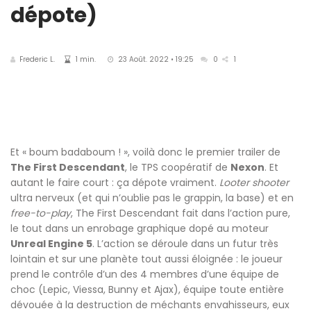
dépote)
Frederic L.
1 min.
23 Août. 2022 • 19:25
0
1
Et « boum badaboum ! », voilà donc le premier trailer de
The First Descendant
, le TPS coopératif de
Nexon
. Et
autant le faire court : ça dépote vraiment.
Looter shooter
ultra nerveux (et qui n’oublie pas le grappin, la base) et en
free-to-play
, The First Descendant fait dans l’action pure,
le tout dans un enrobage graphique dopé au moteur
Unreal Engine 5
. L’action se déroule dans un futur très
lointain et sur une planète tout aussi éloignée : le joueur
prend le contrôle d’un des 4 membres d’une équipe de
choc (Lepic, Viessa, Bunny et Ajax), équipe toute entière
dévouée à la destruction de méchants envahisseurs, eux