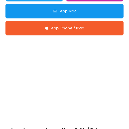
App Mac
App iPhone / iPad