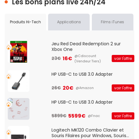
Les bons plans live 24h/24
Produits Hi-Tech
Applications
Films iTunes
Jeu Red Dead Redemption 2 sur
Xbox One
@Cdiscount
16€
23€
voir l'offre
(Vendeur Tiers)
HP USB-C to USB 3.0 Adapter
20€
26€
voir l'offre
@Amazon
HP USB-C to USB 3.0 Adapter
5599€
5899€
voir l'offre
@Fnac
Logitech MK120 Combo Clavier et
Souris Filaires pour Windows, Souris