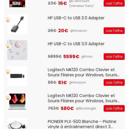
@Cdiscount
16€
23€
voir l'offre
(Vendeur Tiers)
HP USB-C to USB 3.0 Adapter
20€
26€
voir l'offre
@Amazon
HP USB-C to USB 3.0 Adapter
5599€
5899€
voir l'offre
@Fnac
Logitech MK120 Combo Clavier et
Souris Filaires pour Windows, Souris
Optique Filaire, Connexion USB Plug
61€
66€
voir l'offre
@Amazon
And Play, Confortable, Taille
Standard, PC/Portable, Clavier
QWERTY UK - Noir
Logitech MK120 Combo Clavier et
Souris Filaires pour Windows, Souris
Optique Filaire, Connexion USB Plug
580€
763€
voir l'offre
@Boulanger
And Play, Confortable, Taille
Standard, PC/Portable, Clavier
QWERTY UK - Noir
PIONEER PLX-500 Blanche - Platine
vinyle à entraénement direct 3