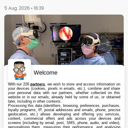
5 Aug. 2026 • 18:39
Welcome
With our 226
partners
, we wish to store and access information on
your devices (cookies, pixels in emails, etc.), combine and share
your personal data with our partners, whether collected on this
website or in our emails, already held by some of us, or obtained
later, including in other contexts.
Processing this data (identifiers, browsing, preferences, purchases,
loyalty programs, IP, postal addresses and emails, phone, precise
geolocation, etc.) allows developing and offering you services,
content, commercial offers and ads across your devices and
Apple Vision Pro : une étude confirme son
screens (including by email, post, SMS, phone, audio, and video),
intérêt en chirurgie avec des opérations 19 %
personalising them, measuring their performance, and analysing