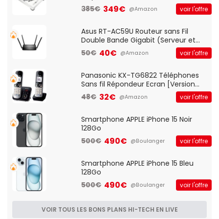
vitesses (33-45-78 trs/min) avec
349€
385€
voir l'offre
@Amazon
pre-ampli intégré et port USB
Asus RT-AC59U Routeur sans Fil
Double Bande Gigabit (Serveur et
Client VPN, Triple Vlan, Mode Point
40€
50€
voir l'offre
@Amazon
d'accès et Bridge, contrôle Parental,
Qos)
Panasonic KX-TG6822 Téléphones
Sans fil Répondeur Ecran [Version
Française]
32€
48€
voir l'offre
@Amazon
Smartphone APPLE iPhone 15 Noir
128Go
490€
500€
voir l'offre
@Boulanger
Smartphone APPLE iPhone 15 Bleu
128Go
490€
500€
voir l'offre
@Boulanger
VOIR TOUS LES BONS PLANS HI-TECH EN LIVE