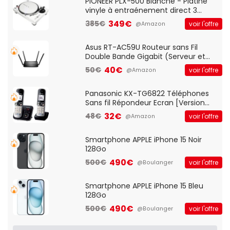
QWERTY UK - Noir
PIONEER PLX-500 Blanche - Platine
vinyle à entraénement direct 3
vitesses (33-45-78 trs/min) avec
349€
385€
voir l'offre
@Amazon
pre-ampli intégré et port USB
Asus RT-AC59U Routeur sans Fil
Double Bande Gigabit (Serveur et
Client VPN, Triple Vlan, Mode Point
40€
50€
voir l'offre
@Amazon
d'accès et Bridge, contrôle Parental,
Qos)
Panasonic KX-TG6822 Téléphones
Sans fil Répondeur Ecran [Version
Française]
32€
48€
voir l'offre
@Amazon
Smartphone APPLE iPhone 15 Noir
128Go
490€
500€
voir l'offre
@Boulanger
Smartphone APPLE iPhone 15 Bleu
128Go
490€
500€
voir l'offre
@Boulanger