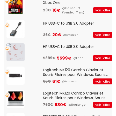
Xbox One
@Cdiscount
16€
23€
voir l'offre
(Vendeur Tiers)
HP USB-C to USB 3.0 Adapter
20€
26€
voir l'offre
@Amazon
HP USB-C to USB 3.0 Adapter
5599€
5899€
voir l'offre
@Fnac
Logitech MK120 Combo Clavier et
Souris Filaires pour Windows, Souris
Optique Filaire, Connexion USB Plug
61€
66€
voir l'offre
@Amazon
And Play, Confortable, Taille
Standard, PC/Portable, Clavier
QWERTY UK - Noir
Logitech MK120 Combo Clavier et
Souris Filaires pour Windows, Souris
Optique Filaire, Connexion USB Plug
580€
763€
voir l'offre
@Boulanger
And Play, Confortable, Taille
Standard, PC/Portable, Clavier