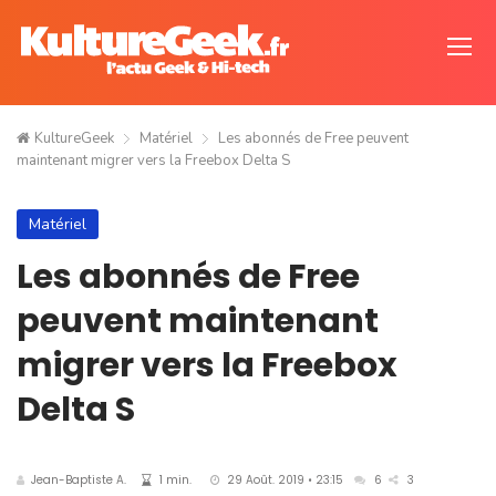
KultureGeek
Matériel
Les abonnés de Free peuvent
maintenant migrer vers la Freebox Delta S
Matériel
Les abonnés de Free
peuvent maintenant
migrer vers la Freebox
Delta S
Jean-Baptiste A.
1 min.
29 Août. 2019 • 23:15
6
3