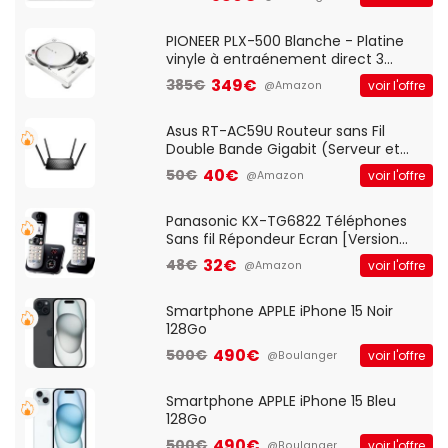
And Play, Confortable, Taille
Standard, PC/Portable, Clavier
QWERTY UK - Noir
PIONEER PLX-500 Blanche - Platine
vinyle à entraénement direct 3
vitesses (33-45-78 trs/min) avec
349€
385€
voir l'offre
@Amazon
pre-ampli intégré et port USB
Asus RT-AC59U Routeur sans Fil
Double Bande Gigabit (Serveur et
Client VPN, Triple Vlan, Mode Point
40€
50€
voir l'offre
@Amazon
d'accès et Bridge, contrôle Parental,
Qos)
Panasonic KX-TG6822 Téléphones
Sans fil Répondeur Ecran [Version
Française]
32€
48€
voir l'offre
@Amazon
Smartphone APPLE iPhone 15 Noir
128Go
490€
500€
voir l'offre
@Boulanger
Smartphone APPLE iPhone 15 Bleu
128Go
490€
500€
voir l'offre
@Boulanger