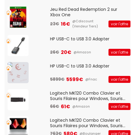
Jeu Red Dead Redemption 2 sur
Xbox One
@Cdiscount
16€
23€
voir l'offre
(Vendeur Tiers)
HP USB-C to USB 3.0 Adapter
20€
26€
voir l'offre
@Amazon
HP USB-C to USB 3.0 Adapter
5599€
5899€
voir l'offre
@Fnac
Logitech MK120 Combo Clavier et
Souris Filaires pour Windows, Souris
Optique Filaire, Connexion USB Plug
61€
66€
voir l'offre
@Amazon
And Play, Confortable, Taille
Standard, PC/Portable, Clavier
QWERTY UK - Noir
Logitech MK120 Combo Clavier et
Souris Filaires pour Windows, Souris
Optique Filaire, Connexion USB Plug
580€
763€
voir l'offre
@Boulanger