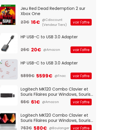
Jeu Red Dead Redemption 2 sur
Xbox One
@Cdiscount
16€
23€
voir l'offre
(Vendeur Tiers)
HP USB-C to USB 3.0 Adapter
20€
26€
voir l'offre
@Amazon
HP USB-C to USB 3.0 Adapter
5599€
5899€
voir l'offre
@Fnac
Logitech MK120 Combo Clavier et
Souris Filaires pour Windows, Souris
Optique Filaire, Connexion USB Plug
61€
66€
voir l'offre
@Amazon
And Play, Confortable, Taille
Standard, PC/Portable, Clavier
QWERTY UK - Noir
Logitech MK120 Combo Clavier et
Souris Filaires pour Windows, Souris
Optique Filaire, Connexion USB Plug
580€
763€
voir l'offre
@Boulanger