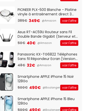
And Play, Confortable, Taille
Standard, PC/Portable, Clavier
QWERTY UK - Noir
PIONEER PLX-500 Blanche - Platine
vinyle à entraénement direct 3
vitesses (33-45-78 trs/min) avec
349€
385€
voir l'offre
@Amazon
pre-ampli intégré et port USB
Asus RT-AC59U Routeur sans Fil
Double Bande Gigabit (Serveur et
Client VPN, Triple Vlan, Mode Point
40€
50€
voir l'offre
@Amazon
d'accès et Bridge, contrôle
Parental, Qos)
Panasonic KX-TG6822 Téléphones
Sans fil Répondeur Ecran [Version
Française]
32€
48€
voir l'offre
@Amazon
Smartphone APPLE iPhone 15 Noir
128Go
490€
500€
voir l'offre
@Boulanger
Smartphone APPLE iPhone 15 Bleu
128Go
490€
500€
voir l'offre
@Boulanger