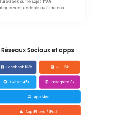
tureGeek sur le sujet
TVA
tiquement enrichie au fil de nos
Réseaux Sociaux et apps
Facebook 103k
RSS 16k
Twitter 45k
Instagram 8k
App Mac
App iPhone / iPad