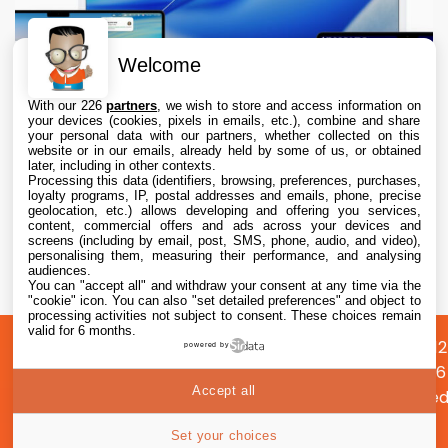
Welcome
With our 226
partners
, we wish to store and access information on
your devices (cookies, pixels in emails, etc.), combine and share
your personal data with our partners, whether collected on this
website or in our emails, already held by some of us, or obtained
later, including in other contexts.
Processing this data (identifiers, browsing, preferences, purchases,
loyalty programs, IP, postal addresses and emails, phone, precise
geolocation, etc.) allows developing and offering you services,
content, commercial offers and ads across your devices and
macOS 26.6.1 est disponible, avec macOS
screens (including by email, post, SMS, phone, audio, and video),
15.7.9 et macOS 14.8.9
personalising them, measuring their performance, and analysing
audiences.
You can "accept all" and withdraw your consent at any time via the
6 Aug. 2026 • 19:55
"cookie" icon
. You can also "set detailed preferences" and object to
processing activities not subject to consent. These choices remain
valid for 6 months.
A
Préférences
Confidentialité
© 2012
powered by
propos
cookies
2026
Accept all
i2CMed
|
62
Set your choices