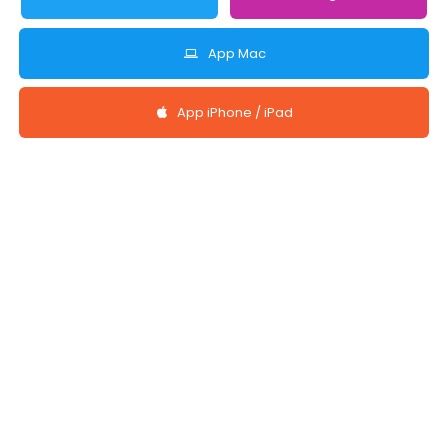
App Mac
App iPhone / iPad