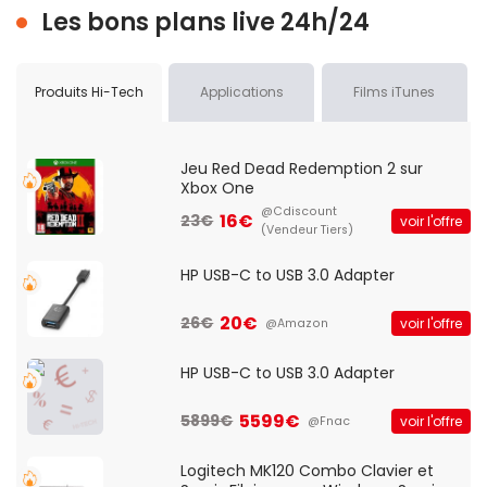
Les bons plans live 24h/24
Produits Hi-Tech
Applications
Films iTunes
Jeu Red Dead Redemption 2 sur
Xbox One
@Cdiscount
16€
23€
voir l'offre
(Vendeur Tiers)
HP USB-C to USB 3.0 Adapter
20€
26€
voir l'offre
@Amazon
HP USB-C to USB 3.0 Adapter
5599€
5899€
voir l'offre
@Fnac
Logitech MK120 Combo Clavier et