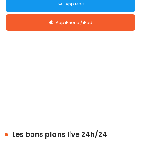
App Mac
App iPhone / iPad
Les bons plans live 24h/24