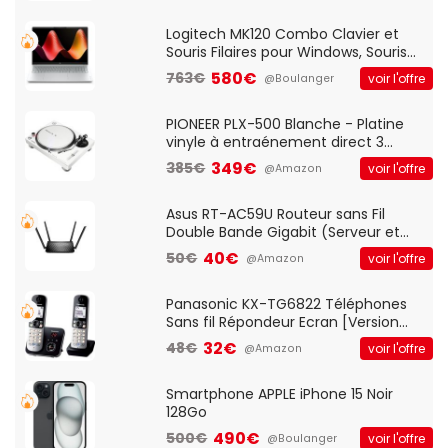
Standard, PC/Portable, Clavier
QWERTY UK - Noir
Logitech MK120 Combo Clavier et
Souris Filaires pour Windows, Souris
Optique Filaire, Connexion USB Plug
580€
763€
voir l'offre
@Boulanger
And Play, Confortable, Taille
Standard, PC/Portable, Clavier
QWERTY UK - Noir
PIONEER PLX-500 Blanche - Platine
vinyle à entraénement direct 3
vitesses (33-45-78 trs/min) avec
349€
385€
voir l'offre
@Amazon
pre-ampli intégré et port USB
Asus RT-AC59U Routeur sans Fil
Double Bande Gigabit (Serveur et
Client VPN, Triple Vlan, Mode Point
40€
50€
voir l'offre
@Amazon
d'accès et Bridge, contrôle Parental,
Qos)
Panasonic KX-TG6822 Téléphones
Sans fil Répondeur Ecran [Version
Française]
32€
48€
voir l'offre
@Amazon
Smartphone APPLE iPhone 15 Noir
128Go
490€
500€
voir l'offre
@Boulanger