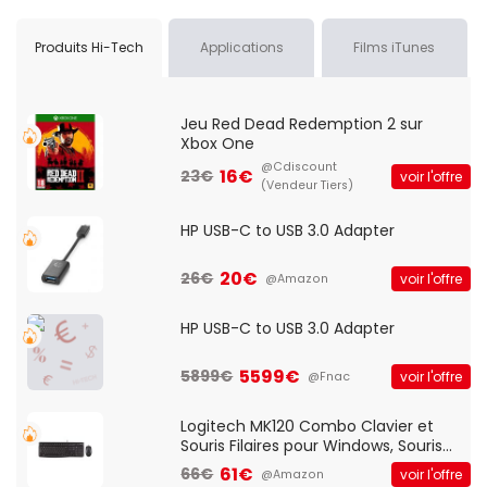
Produits Hi-Tech
Applications
Films iTunes
Jeu Red Dead Redemption 2 sur
Xbox One
@Cdiscount
16€
23€
voir l'offre
(Vendeur Tiers)
HP USB-C to USB 3.0 Adapter
20€
26€
voir l'offre
@Amazon
HP USB-C to USB 3.0 Adapter
5599€
5899€
voir l'offre
@Fnac
Logitech MK120 Combo Clavier et
Souris Filaires pour Windows, Souris
Optique Filaire, Connexion USB Plug
61€
66€
voir l'offre
@Amazon
And Play, Confortable, Taille