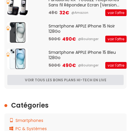
Sans fil Répondeur Ecran [Version
Française]
32€
48€
voir l'offre
@Amazon
Smartphone APPLE iPhone 15 Noir
128Go
490€
500€
voir l'offre
@Boulanger
Smartphone APPLE iPhone 15 Bleu
128Go
490€
500€
voir l'offre
@Boulanger
VOIR TOUS LES BONS PLANS HI-TECH EN LIVE
Catégories
Smartphones
PC & Systèmes