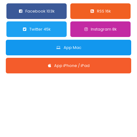
Facebook 103k
RSS 16k
Twitter 45k
Instagram 8k
App Mac
App iPhone / iPad