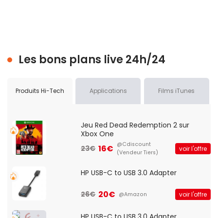
Les bons plans live 24h/24
Produits Hi-Tech
Applications
Films iTunes
Jeu Red Dead Redemption 2 sur
Xbox One
@Cdiscount
16€
23€
voir l'offre
(Vendeur Tiers)
HP USB-C to USB 3.0 Adapter
20€
26€
voir l'offre
@Amazon
HP USB-C to USB 3.0 Adapter