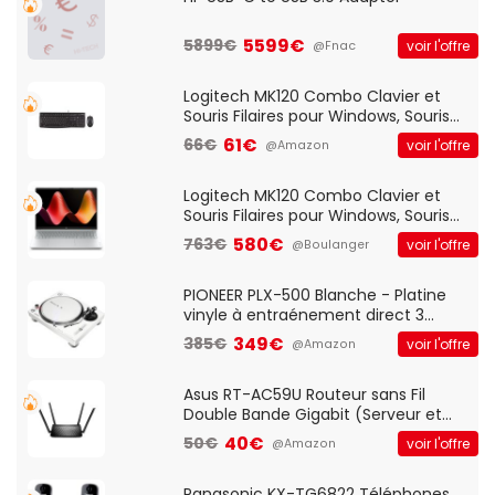
5599€
5899€
voir l'offre
@Fnac
Logitech MK120 Combo Clavier et
Souris Filaires pour Windows, Souris
Optique Filaire, Connexion USB Plug
61€
66€
voir l'offre
@Amazon
And Play, Confortable, Taille
Standard, PC/Portable, Clavier
QWERTY UK - Noir
Logitech MK120 Combo Clavier et
Souris Filaires pour Windows, Souris
Optique Filaire, Connexion USB Plug
580€
763€
voir l'offre
@Boulanger
And Play, Confortable, Taille
Standard, PC/Portable, Clavier
QWERTY UK - Noir
PIONEER PLX-500 Blanche - Platine
vinyle à entraénement direct 3
vitesses (33-45-78 trs/min) avec
349€
385€
voir l'offre
@Amazon
pre-ampli intégré et port USB
Asus RT-AC59U Routeur sans Fil
Double Bande Gigabit (Serveur et
Client VPN, Triple Vlan, Mode Point
40€
50€
voir l'offre
@Amazon
d'accès et Bridge, contrôle Parental,
Qos)
Panasonic KX-TG6822 Téléphones