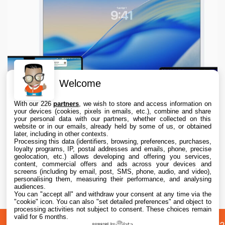
Welcome
With our 226
partners
, we wish to store and access information on
your devices (cookies, pixels in emails, etc.), combine and share
your personal data with our partners, whether collected on this
website or in our emails, already held by some of us, or obtained
later, including in other contexts.
Processing this data (identifiers, browsing, preferences, purchases,
loyalty programs, IP, postal addresses and emails, phone, precise
geolocation, etc.) allows developing and offering you services,
content, commercial offers and ads across your devices and
macOS 26.6.1 est disponible, avec macOS
screens (including by email, post, SMS, phone, audio, and video),
15.7.9 et macOS 14.8.9
personalising them, measuring their performance, and analysing
audiences.
You can "accept all" and withdraw your consent at any time via the
6 Aug. 2026 • 19:55
"cookie" icon
. You can also "set detailed preferences" and object to
processing activities not subject to consent. These choices remain
valid for 6 months.
powered by