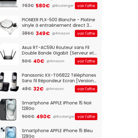
Optique Filaire, Connexion USB Plug
580€
763€
voir l'offre
@Boulanger
And Play, Confortable, Taille
Standard, PC/Portable, Clavier
QWERTY UK - Noir
PIONEER PLX-500 Blanche - Platine
vinyle à entraénement direct 3
vitesses (33-45-78 trs/min) avec
349€
385€
voir l'offre
@Amazon
pre-ampli intégré et port USB
Asus RT-AC59U Routeur sans Fil
Double Bande Gigabit (Serveur et
Client VPN, Triple Vlan, Mode Point
40€
50€
voir l'offre
@Amazon
d'accès et Bridge, contrôle
Parental, Qos)
Panasonic KX-TG6822 Téléphones
Sans fil Répondeur Ecran [Version
Française]
32€
48€
voir l'offre
@Amazon
Smartphone APPLE iPhone 15 Noir
128Go
490€
500€
voir l'offre
@Boulanger
Smartphone APPLE iPhone 15 Bleu
128Go