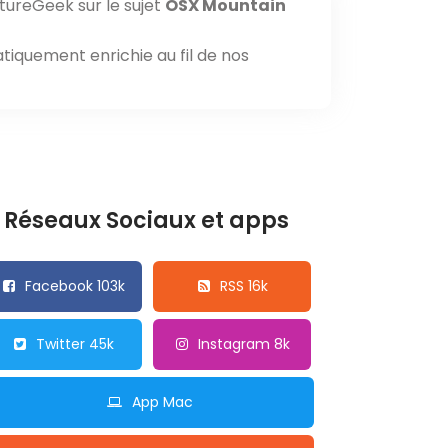
tureGeek sur le sujet
OSX Mountain
tiquement enrichie au fil de nos
Réseaux Sociaux et apps
Facebook 103k
RSS 16k
Twitter 45k
Instagram 8k
App Mac