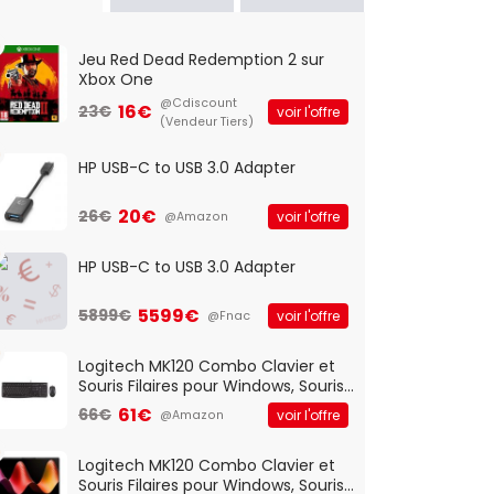
Jeu Red Dead Redemption 2 sur
Xbox One
@Cdiscount
16€
23€
voir l'offre
(Vendeur Tiers)
HP USB-C to USB 3.0 Adapter
20€
26€
voir l'offre
@Amazon
HP USB-C to USB 3.0 Adapter
5599€
5899€
voir l'offre
@Fnac
Logitech MK120 Combo Clavier et
Souris Filaires pour Windows, Souris
Optique Filaire, Connexion USB Plug
61€
66€
voir l'offre
@Amazon
And Play, Confortable, Taille
Standard, PC/Portable, Clavier
QWERTY UK - Noir
Logitech MK120 Combo Clavier et
Souris Filaires pour Windows, Souris