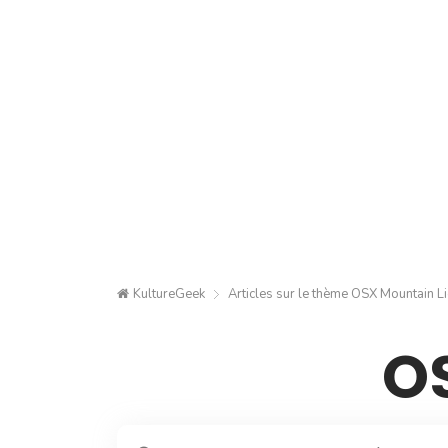
KultureGeek
Articles sur le thème
OSX Mountain L
O