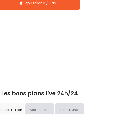
App iPhone / iPad
Les bons plans live 24h/24
oduits Hi-Tech
Applications
Films iTunes