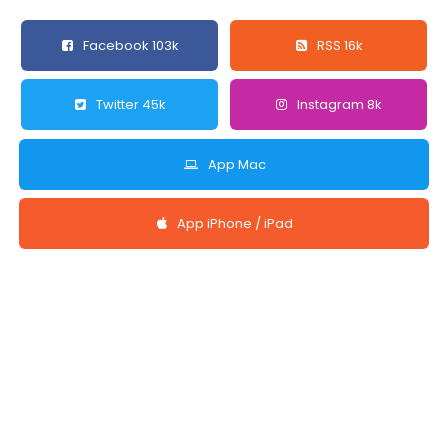
Facebook 103k
RSS 16k
Twitter 45k
Instagram 8k
App Mac
App iPhone / iPad