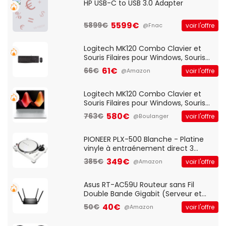
HP USB-C to USB 3.0 Adapter
5599€
5899€
voir l'offre
@Fnac
Logitech MK120 Combo Clavier et
Souris Filaires pour Windows, Souris
Optique Filaire, Connexion USB Plug
61€
66€
voir l'offre
@Amazon
And Play, Confortable, Taille
Standard, PC/Portable, Clavier
QWERTY UK - Noir
Logitech MK120 Combo Clavier et
Souris Filaires pour Windows, Souris
Optique Filaire, Connexion USB Plug
580€
763€
voir l'offre
@Boulanger
And Play, Confortable, Taille
Standard, PC/Portable, Clavier
QWERTY UK - Noir
PIONEER PLX-500 Blanche - Platine
vinyle à entraénement direct 3
vitesses (33-45-78 trs/min) avec
349€
385€
voir l'offre
@Amazon
pre-ampli intégré et port USB
Asus RT-AC59U Routeur sans Fil
Double Bande Gigabit (Serveur et
Client VPN, Triple Vlan, Mode Point
40€
50€
voir l'offre
@Amazon
d'accès et Bridge, contrôle Parental,
Qos)