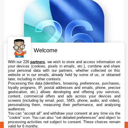
Welcome
With our 226
partners
, we wish to store and access information on
your devices (cookies, pixels in emails, etc.), combine and share
your personal data with our partners, whether collected on this
website or in our emails, already held by some of us, or obtained
later, including in other contexts.
Processing this data (identifiers, browsing, preferences, purchases,
loyalty programs, IP, postal addresses and emails, phone, precise
geolocation, etc.) allows developing and offering you services,
content, commercial offers and ads across your devices and
Apple teste iOS 26.6.1 sur iPhone pour des
screens (including by email, post, SMS, phone, audio, and video),
correctifs
personalising them, measuring their performance, and analysing
audiences.
You can "accept all" and withdraw your consent at any time via the
7 Aug. 2026 • 16:35
"cookie" icon
. You can also "set detailed preferences" and object to
processing activities not subject to consent. These choices remain
valid for 6 months.