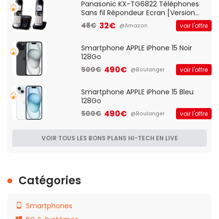
Panasonic KX-TG6822 Téléphones
Sans fil Répondeur Ecran [Version
Française]
32€
48€
voir l'offre
@Amazon
Smartphone APPLE iPhone 15 Noir
128Go
490€
500€
voir l'offre
@Boulanger
Smartphone APPLE iPhone 15 Bleu
128Go
490€
500€
voir l'offre
@Boulanger
VOIR TOUS LES BONS PLANS HI-TECH EN LIVE
Catégories
Smartphones