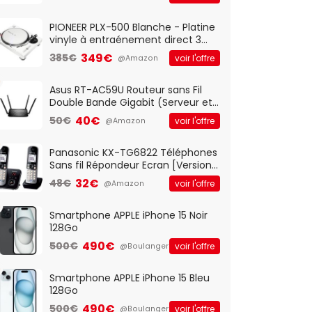
And Play, Confortable, Taille
Standard, PC/Portable, Clavier
QWERTY UK - Noir
PIONEER PLX-500 Blanche - Platine
vinyle à entraénement direct 3
vitesses (33-45-78 trs/min) avec
349€
385€
voir l'offre
@Amazon
pre-ampli intégré et port USB
Asus RT-AC59U Routeur sans Fil
Double Bande Gigabit (Serveur et
Client VPN, Triple Vlan, Mode Point
40€
50€
voir l'offre
@Amazon
d'accès et Bridge, contrôle
Parental, Qos)
Panasonic KX-TG6822 Téléphones
Sans fil Répondeur Ecran [Version
Française]
32€
48€
voir l'offre
@Amazon
Smartphone APPLE iPhone 15 Noir
128Go
490€
500€
voir l'offre
@Boulanger
Smartphone APPLE iPhone 15 Bleu
128Go
490€
500€
voir l'offre
@Boulanger