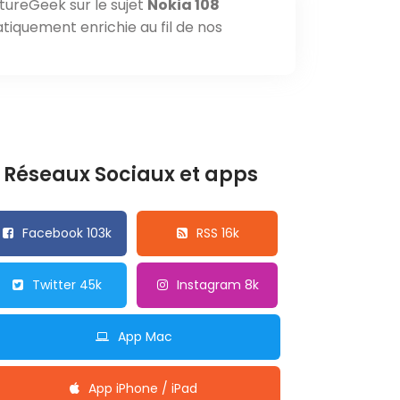
tureGeek sur le sujet
Nokia 108
tiquement enrichie au fil de nos
Réseaux Sociaux et apps
Facebook 103k
RSS 16k
Twitter 45k
Instagram 8k
App Mac
App iPhone / iPad