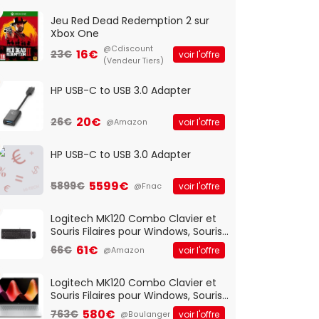
Jeu Red Dead Redemption 2 sur
Xbox One
@Cdiscount
16€
23€
voir l'offre
(Vendeur Tiers)
HP USB-C to USB 3.0 Adapter
20€
26€
voir l'offre
@Amazon
HP USB-C to USB 3.0 Adapter
5599€
5899€
voir l'offre
@Fnac
Logitech MK120 Combo Clavier et
Souris Filaires pour Windows, Souris
Optique Filaire, Connexion USB Plug
61€
66€
voir l'offre
@Amazon
And Play, Confortable, Taille
Standard, PC/Portable, Clavier
QWERTY UK - Noir
Logitech MK120 Combo Clavier et
Souris Filaires pour Windows, Souris
Optique Filaire, Connexion USB Plug
580€
763€
voir l'offre
@Boulanger