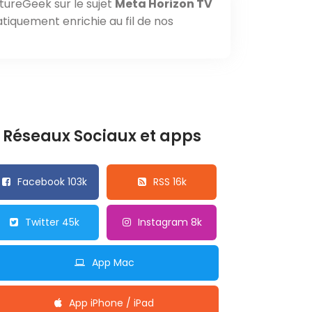
tureGeek sur le sujet
Meta Horizon TV
tiquement enrichie au fil de nos
Réseaux Sociaux et apps
Facebook 103k
RSS 16k
Twitter 45k
Instagram 8k
App Mac
App iPhone / iPad