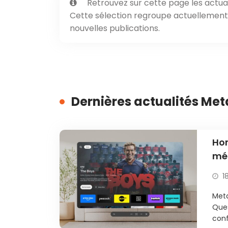
Retrouvez sur cette page les actual
Cette sélection regroupe actuellement 1
nouvelles publications.
Dernières actualités Met
Hor
méd
1
Meta
Ques
conf