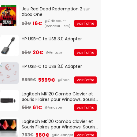
Jeu Red Dead Redemption 2 sur
Xbox One
@Cdiscount
16€
23€
voir l'offre
(Vendeur Tiers)
HP USB-C to USB 3.0 Adapter
20€
26€
voir l'offre
@Amazon
HP USB-C to USB 3.0 Adapter
5599€
5899€
voir l'offre
@Fnac
Logitech MK120 Combo Clavier et
Souris Filaires pour Windows, Souris
Optique Filaire, Connexion USB Plug
61€
66€
voir l'offre
@Amazon
And Play, Confortable, Taille
Standard, PC/Portable, Clavier
QWERTY UK - Noir
Logitech MK120 Combo Clavier et
Souris Filaires pour Windows, Souris
Optique Filaire, Connexion USB Plug
580€
763€
voir l'offre
@Boulanger