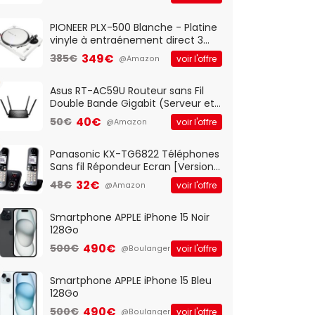
And Play, Confortable, Taille
Standard, PC/Portable, Clavier
QWERTY UK - Noir
PIONEER PLX-500 Blanche - Platine
vinyle à entraénement direct 3
vitesses (33-45-78 trs/min) avec
349€
385€
voir l'offre
@Amazon
pre-ampli intégré et port USB
Asus RT-AC59U Routeur sans Fil
Double Bande Gigabit (Serveur et
Client VPN, Triple Vlan, Mode Point
40€
50€
voir l'offre
@Amazon
d'accès et Bridge, contrôle
Parental, Qos)
Panasonic KX-TG6822 Téléphones
Sans fil Répondeur Ecran [Version
Française]
32€
48€
voir l'offre
@Amazon
Smartphone APPLE iPhone 15 Noir
128Go
490€
500€
voir l'offre
@Boulanger
Smartphone APPLE iPhone 15 Bleu
128Go
490€
500€
voir l'offre
@Boulanger