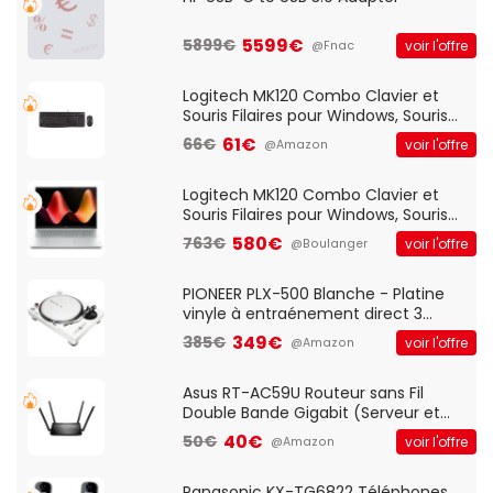
5599€
5899€
voir l'offre
@Fnac
Logitech MK120 Combo Clavier et
Souris Filaires pour Windows, Souris
Optique Filaire, Connexion USB Plug
61€
66€
voir l'offre
@Amazon
And Play, Confortable, Taille
Standard, PC/Portable, Clavier
QWERTY UK - Noir
Logitech MK120 Combo Clavier et
Souris Filaires pour Windows, Souris
Optique Filaire, Connexion USB Plug
580€
763€
voir l'offre
@Boulanger
And Play, Confortable, Taille
Standard, PC/Portable, Clavier
QWERTY UK - Noir
PIONEER PLX-500 Blanche - Platine
vinyle à entraénement direct 3
vitesses (33-45-78 trs/min) avec
349€
385€
voir l'offre
@Amazon
pre-ampli intégré et port USB
Asus RT-AC59U Routeur sans Fil
Double Bande Gigabit (Serveur et
Client VPN, Triple Vlan, Mode Point
40€
50€
voir l'offre
@Amazon
d'accès et Bridge, contrôle Parental,
Qos)
Panasonic KX-TG6822 Téléphones