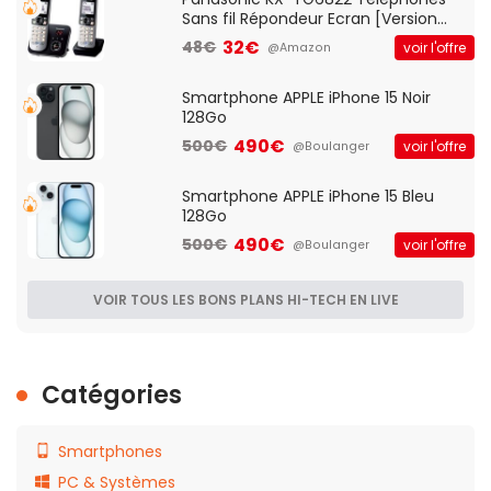
Sans fil Répondeur Ecran [Version
Française]
32€
48€
voir l'offre
@Amazon
Smartphone APPLE iPhone 15 Noir
128Go
490€
500€
voir l'offre
@Boulanger
Smartphone APPLE iPhone 15 Bleu
128Go
490€
500€
voir l'offre
@Boulanger
VOIR TOUS LES BONS PLANS HI-TECH EN LIVE
Catégories
Smartphones
PC & Systèmes