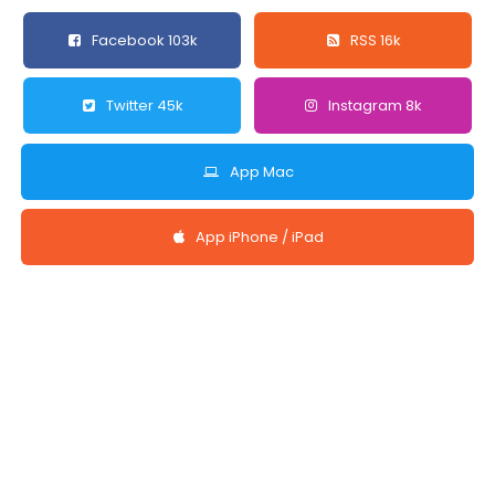
Facebook 103k
RSS 16k
Twitter 45k
Instagram 8k
App Mac
App iPhone / iPad