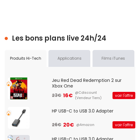
Les bons plans live 24h/24
Produits Hi-Tech
Applications
Films iTunes
Jeu Red Dead Redemption 2 sur
Xbox One
@Cdiscount
16€
23€
voir l'offre
(Vendeur Tiers)
HP USB-C to USB 3.0 Adapter
20€
26€
voir l'offre
@Amazon
HP USB-C to USB 3.0 Adapter