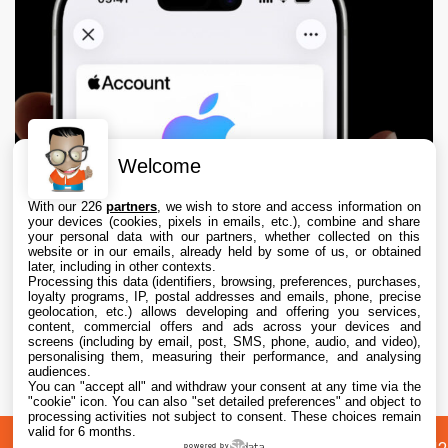
Welcome
With our 226
partners
, we wish to store and access information on
your devices (cookies, pixels in emails, etc.), combine and share
your personal data with our partners, whether collected on this
website or in our emails, already held by some of us, or obtained
later, including in other contexts.
Processing this data (identifiers, browsing, preferences, purchases,
loyalty programs, IP, postal addresses and emails, phone, precise
geolocation, etc.) allows developing and offering you services,
content, commercial offers and ads across your devices and
La carte pour compte Apple débarque dans
screens (including by email, post, SMS, phone, audio, and video),
4 pays européens
personalising them, measuring their performance, and analysing
audiences.
You can "accept all" and withdraw your consent at any time via the
6 Aug. 2026 • 17:40
"cookie" icon
. You can also "set detailed preferences" and object to
processing activities not subject to consent. These choices remain
valid for 6 months.
powered by