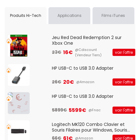
Produits Hi-Tech
Applications
Films iTunes
Jeu Red Dead Redemption 2 sur
Xbox One
@Cdiscount
16€
23€
voir l'offre
(Vendeur Tiers)
HP USB-C to USB 3.0 Adapter
20€
26€
voir l'offre
@Amazon
HP USB-C to USB 3.0 Adapter
5599€
5899€
voir l'offre
@Fnac
Logitech MK120 Combo Clavier et
Souris Filaires pour Windows, Souris
Optique Filaire, Connexion USB Plug
61€
66€
voir l'offre
@Amazon