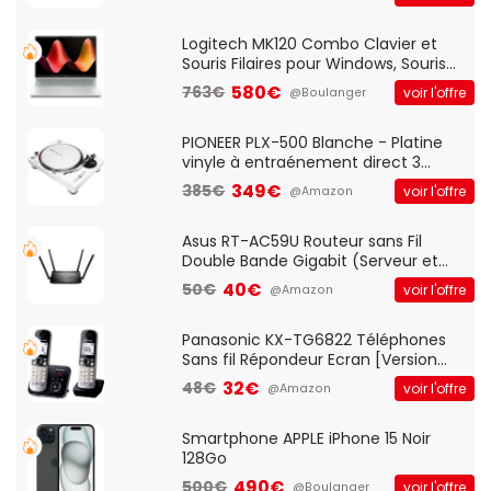
And Play, Confortable, Taille
Standard, PC/Portable, Clavier
QWERTY UK - Noir
Logitech MK120 Combo Clavier et
Souris Filaires pour Windows, Souris
Optique Filaire, Connexion USB Plug
580€
763€
voir l'offre
@Boulanger
And Play, Confortable, Taille
Standard, PC/Portable, Clavier
QWERTY UK - Noir
PIONEER PLX-500 Blanche - Platine
vinyle à entraénement direct 3
vitesses (33-45-78 trs/min) avec
349€
385€
voir l'offre
@Amazon
pre-ampli intégré et port USB
Asus RT-AC59U Routeur sans Fil
Double Bande Gigabit (Serveur et
Client VPN, Triple Vlan, Mode Point
40€
50€
voir l'offre
@Amazon
d'accès et Bridge, contrôle Parental,
Qos)
Panasonic KX-TG6822 Téléphones
Sans fil Répondeur Ecran [Version
Française]
32€
48€
voir l'offre
@Amazon
Smartphone APPLE iPhone 15 Noir
128Go
490€
500€
voir l'offre
@Boulanger