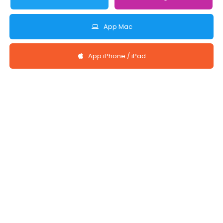
App Mac
App iPhone / iPad