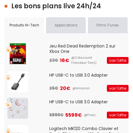
Les bons plans live 24h/24
Produits Hi-Tech
Applications
Films iTunes
Jeu Red Dead Redemption 2 sur
Xbox One
@Cdiscount
16€
23€
voir l'offre
(Vendeur Tiers)
HP USB-C to USB 3.0 Adapter
20€
26€
voir l'offre
@Amazon
HP USB-C to USB 3.0 Adapter
5599€
5899€
voir l'offre
@Fnac
Logitech MK120 Combo Clavier et