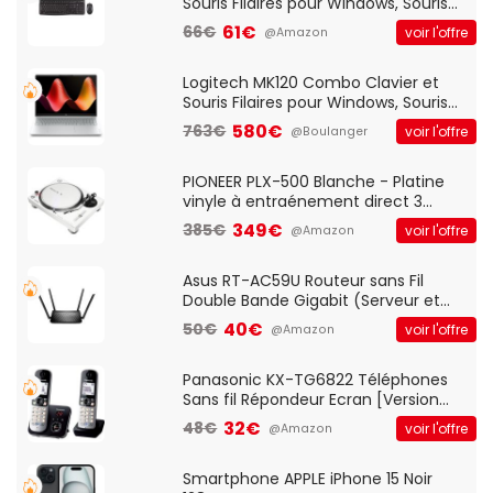
Souris Filaires pour Windows, Souris
Optique Filaire, Connexion USB Plug
61€
66€
voir l'offre
@Amazon
And Play, Confortable, Taille
Standard, PC/Portable, Clavier
QWERTY UK - Noir
Logitech MK120 Combo Clavier et
Souris Filaires pour Windows, Souris
Optique Filaire, Connexion USB Plug
580€
763€
voir l'offre
@Boulanger
And Play, Confortable, Taille
Standard, PC/Portable, Clavier
QWERTY UK - Noir
PIONEER PLX-500 Blanche - Platine
vinyle à entraénement direct 3
vitesses (33-45-78 trs/min) avec
349€
385€
voir l'offre
@Amazon
pre-ampli intégré et port USB
Asus RT-AC59U Routeur sans Fil
Double Bande Gigabit (Serveur et
Client VPN, Triple Vlan, Mode Point
40€
50€
voir l'offre
@Amazon
d'accès et Bridge, contrôle Parental,
Qos)
Panasonic KX-TG6822 Téléphones
Sans fil Répondeur Ecran [Version
Française]
32€
48€
voir l'offre
@Amazon
Smartphone APPLE iPhone 15 Noir