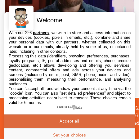
Welcome
With our 226
partners
, we wish to store and access information on
your devices (cookies, pixels in emails, etc.), combine and share
your personal data with our partners, whether collected on this
website or in our emails, already held by some of us, or obtained
later, including in other contexts.
Processing this data (identifiers, browsing, preferences, purchases,
loyalty programs, IP, postal addresses and emails, phone, precise
geolocation, etc.) allows developing and offering you services,
content, commercial offers and ads across your devices and
Procès Apple vs Prosser : Apple critique le
screens (including by email, post, SMS, phone, audio, and video),
silence du leaker
personalising them, measuring their performance, and analysing
audiences.
You can "accept all" and withdraw your consent at any time via the
6 Aug. 2026 • 22:40
"cookie" icon
. You can also "set detailed preferences" and object to
processing activities not subject to consent. These choices remain
valid for 6 months.
A
Préférences
Confidentialité
© 2012
powered by
propos
cookies
2026
Accept all
i2CMed
|
65
Set your choices