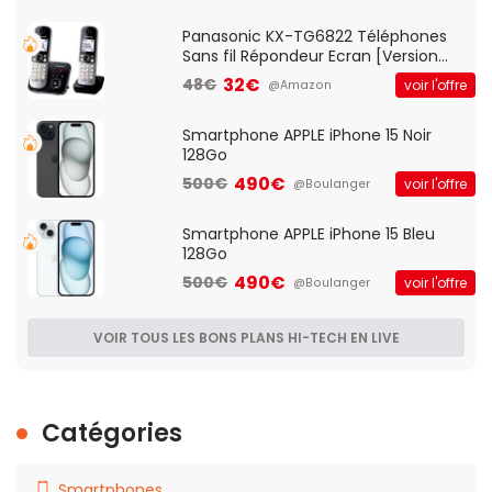
Qos)
Panasonic KX-TG6822 Téléphones
Sans fil Répondeur Ecran [Version
Française]
32€
48€
voir l'offre
@Amazon
Smartphone APPLE iPhone 15 Noir
128Go
490€
500€
voir l'offre
@Boulanger
Smartphone APPLE iPhone 15 Bleu
128Go
490€
500€
voir l'offre
@Boulanger
VOIR TOUS LES BONS PLANS HI-TECH EN LIVE
Catégories
Smartphones