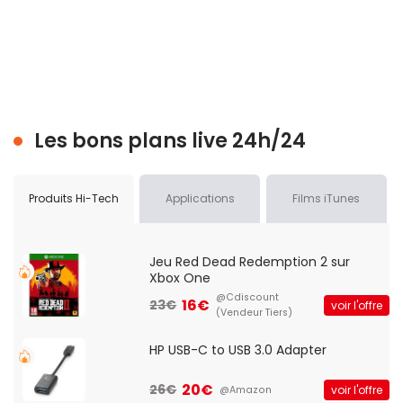
Les bons plans live 24h/24
Produits Hi-Tech
Applications
Films iTunes
Jeu Red Dead Redemption 2 sur
Xbox One
@Cdiscount
16€
23€
voir l'offre
(Vendeur Tiers)
HP USB-C to USB 3.0 Adapter
20€
26€
voir l'offre
@Amazon