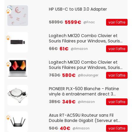
HP USB-C to USB 3.0 Adapter
5599€
5899€
voir l'offre
@Fnac
Logitech MK120 Combo Clavier et
Souris Filaires pour Windows, Souris
Optique Filaire, Connexion USB Plug
61€
66€
voir l'offre
@Amazon
And Play, Confortable, Taille
Standard, PC/Portable, Clavier
QWERTY UK - Noir
Logitech MK120 Combo Clavier et
Souris Filaires pour Windows, Souris
Optique Filaire, Connexion USB Plug
580€
763€
voir l'offre
@Boulanger
And Play, Confortable, Taille
Standard, PC/Portable, Clavier
QWERTY UK - Noir
PIONEER PLX-500 Blanche - Platine
vinyle à entraénement direct 3
vitesses (33-45-78 trs/min) avec
349€
385€
voir l'offre
@Amazon
pre-ampli intégré et port USB
Asus RT-AC59U Routeur sans Fil
Double Bande Gigabit (Serveur et
Client VPN, Triple Vlan, Mode Point
40€
50€
voir l'offre
@Amazon
d'accès et Bridge, contrôle Parental,