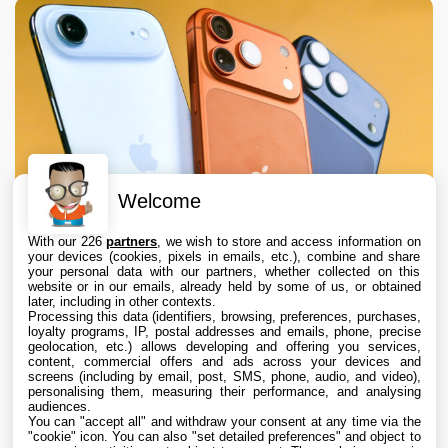
Welcome
With our 226
partners
, we wish to store and access information on
your devices (cookies, pixels in emails, etc.), combine and share
your personal data with our partners, whether collected on this
website or in our emails, already held by some of us, or obtained
later, including in other contexts.
Processing this data (identifiers, browsing, preferences, purchases,
loyalty programs, IP, postal addresses and emails, phone, precise
geolocation, etc.) allows developing and offering you services,
content, commercial offers and ads across your devices and
Apple augmente les valeurs de reprise des
screens (including by email, post, SMS, phone, audio, and video),
iPhone, iPad, Mac et Apple Watch
personalising them, measuring their performance, and analysing
audiences.
You can "accept all" and withdraw your consent at any time via the
6 Aug. 2026 • 19:02
"cookie" icon
. You can also "set detailed preferences" and object to