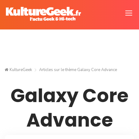
KultureGeek
Articles sur le thème
Galaxy Core Advance
Galaxy Core
Advance