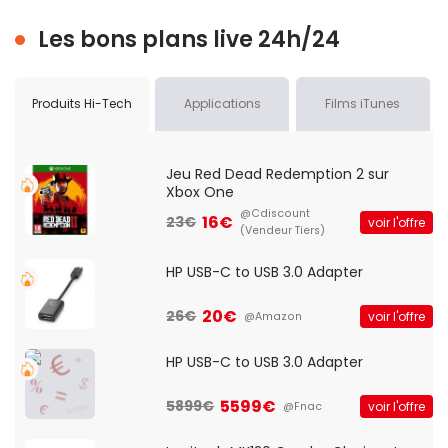
Les bons plans live 24h/24
Produits Hi-Tech
Applications
Films iTunes
Jeu Red Dead Redemption 2 sur
Xbox One
@Cdiscount
16€
23€
voir l'offre
(Vendeur Tiers)
HP USB-C to USB 3.0 Adapter
20€
26€
voir l'offre
@Amazon
HP USB-C to USB 3.0 Adapter
5599€
5899€
voir l'offre
@Fnac