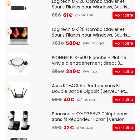
Logitech MK120 Combo Clavier et
Souris Filaires pour Windows, Souris
Optique Filaire, Connexion USB Plug
61€
66€
voir l'offre
@Amazon
And Play, Confortable, Taille
Standard, PC/Portable, Clavier
QWERTY UK - Noir
Logitech MK120 Combo Clavier et
Souris Filaires pour Windows, Souris
Optique Filaire, Connexion USB Plug
580€
763€
voir l'offre
@Boulanger
And Play, Confortable, Taille
Standard, PC/Portable, Clavier
QWERTY UK - Noir
PIONEER PLX-500 Blanche - Platine
vinyle à entraénement direct 3
vitesses (33-45-78 trs/min) avec
349€
385€
voir l'offre
@Amazon
pre-ampli intégré et port USB
Asus RT-AC59U Routeur sans Fil
Double Bande Gigabit (Serveur et
Client VPN, Triple Vlan, Mode Point
40€
50€
voir l'offre
@Amazon
d'accès et Bridge, contrôle Parental,
Qos)
Panasonic KX-TG6822 Téléphones
Sans fil Répondeur Ecran [Version
Française]
32€
48€
voir l'offre
@Amazon