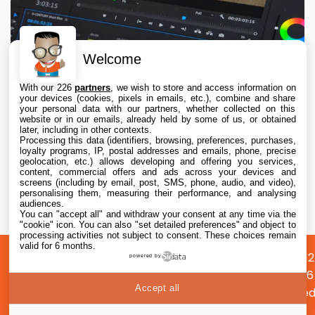
Welcome
With our 226
partners
, we wish to store and access information on
your devices (cookies, pixels in emails, etc.), combine and share
your personal data with our partners, whether collected on this
website or in our emails, already held by some of us, or obtained
later, including in other contexts.
Processing this data (identifiers, browsing, preferences, purchases,
loyalty programs, IP, postal addresses and emails, phone, precise
geolocation, etc.) allows developing and offering you services,
content, commercial offers and ads across your devices and
Adobe Premiere, After Effects et Audition ne
screens (including by email, post, SMS, phone, audio, and video),
vont plus supporter les Mac Intel
personalising them, measuring their performance, and analysing
audiences.
You can "accept all" and withdraw your consent at any time via the
5 Aug. 2026 • 20:27
"cookie" icon
. You can also "set detailed preferences" and object to
processing activities not subject to consent. These choices remain
valid for 6 months.
A
Préférences
Confidentialité
© 2012
powered by
propos
cookies
2026
Accept all
i2CMed