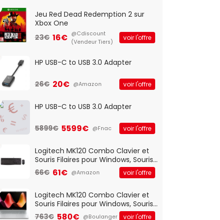
Jeu Red Dead Redemption 2 sur
Xbox One
@Cdiscount
16€
23€
voir l'offre
(Vendeur Tiers)
HP USB-C to USB 3.0 Adapter
20€
26€
voir l'offre
@Amazon
HP USB-C to USB 3.0 Adapter
5599€
5899€
voir l'offre
@Fnac
Logitech MK120 Combo Clavier et
Souris Filaires pour Windows, Souris
Optique Filaire, Connexion USB Plug
61€
66€
voir l'offre
@Amazon
And Play, Confortable, Taille
Standard, PC/Portable, Clavier
QWERTY UK - Noir
Logitech MK120 Combo Clavier et
Souris Filaires pour Windows, Souris
Optique Filaire, Connexion USB Plug
580€
763€
voir l'offre
@Boulanger