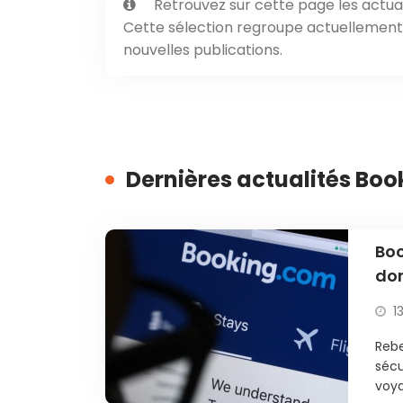
Retrouvez sur cette page les actual
Cette sélection regroupe actuellement 1
nouvelles publications.
Dernières actualités Bo
Boo
don
ca
1
Rebe
sécu
voya