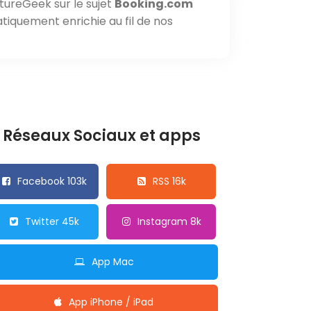
tureGeek sur le sujet
Booking.com
tiquement enrichie au fil de nos
Réseaux Sociaux et apps
Facebook 103k
RSS 16k
Twitter 45k
Instagram 8k
App Mac
App iPhone / iPad