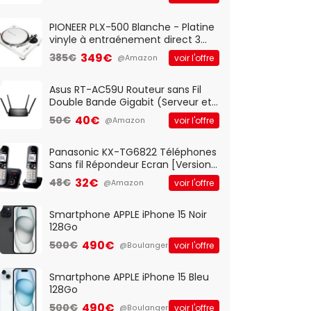
And Play, Confortable, Taille
Standard, PC/Portable, Clavier
QWERTY UK - Noir
PIONEER PLX-500 Blanche - Platine
vinyle à entraénement direct 3
vitesses (33-45-78 trs/min) avec
349€
385€
voir l'offre
@Amazon
pre-ampli intégré et port USB
Asus RT-AC59U Routeur sans Fil
Double Bande Gigabit (Serveur et
Client VPN, Triple Vlan, Mode Point
40€
50€
voir l'offre
@Amazon
d'accès et Bridge, contrôle
Parental, Qos)
Panasonic KX-TG6822 Téléphones
Sans fil Répondeur Ecran [Version
Française]
32€
48€
voir l'offre
@Amazon
Smartphone APPLE iPhone 15 Noir
128Go
490€
500€
voir l'offre
@Boulanger
Smartphone APPLE iPhone 15 Bleu
128Go
490€
500€
voir l'offre
@Boulanger