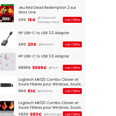
Jeu Red Dead Redemption 2 sur
Xbox One
@Cdiscount
16€
23€
voir l'offre
(Vendeur Tiers)
HP USB-C to USB 3.0 Adapter
20€
26€
voir l'offre
@Amazon
HP USB-C to USB 3.0 Adapter
5599€
5899€
voir l'offre
@Fnac
Logitech MK120 Combo Clavier et
Souris Filaires pour Windows, Souris
Optique Filaire, Connexion USB Plug
61€
66€
voir l'offre
@Amazon
And Play, Confortable, Taille
Standard, PC/Portable, Clavier
QWERTY UK - Noir
Logitech MK120 Combo Clavier et
Souris Filaires pour Windows, Souris
Optique Filaire, Connexion USB Plug
580€
763€
voir l'offre
@Boulanger