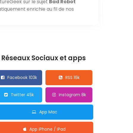
tureGeek sur le sujet
Bad Robot
tiquement enrichie au fil de nos
Réseaux Sociaux et apps
Facebook 103k
RSS 16k
Twitter 45k
Instagram 8k
App Mac
App iPhone / iPad