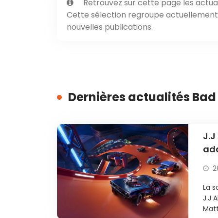
Retrouvez sur cette page les actual
Cette sélection regroupe actuellement 1
nouvelles publications.
Dernières actualités Bad
J.J
ada
2
La s
J.J 
Matt