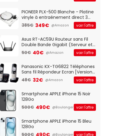
And Play, Confortable, Taille
Standard, PC/Portable, Clavier
QWERTY UK - Noir
PIONEER PLX-500 Blanche - Platine
vinyle à entraénement direct 3
vitesses (33-45-78 trs/min) avec
349€
385€
voir l'offre
@Amazon
pre-ampli intégré et port USB
Asus RT-AC59U Routeur sans Fil
Double Bande Gigabit (Serveur et
Client VPN, Triple Vlan, Mode Point
40€
50€
voir l'offre
@Amazon
d'accès et Bridge, contrôle
Parental, Qos)
Panasonic KX-TG6822 Téléphones
Sans fil Répondeur Ecran [Version
Française]
32€
48€
voir l'offre
@Amazon
Smartphone APPLE iPhone 15 Noir
128Go
490€
500€
voir l'offre
@Boulanger
Smartphone APPLE iPhone 15 Bleu
128Go
490€
500€
voir l'offre
@Boulanger