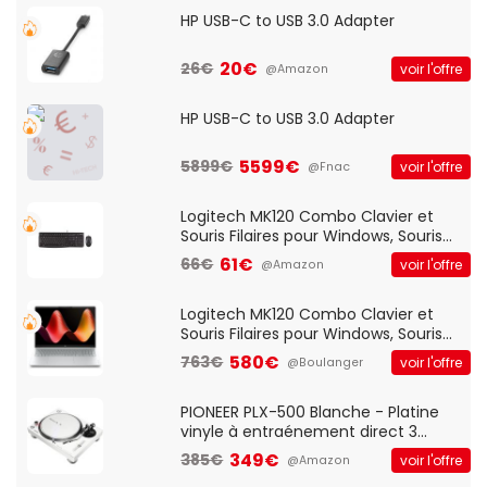
HP USB-C to USB 3.0 Adapter
20€
26€
voir l'offre
@Amazon
HP USB-C to USB 3.0 Adapter
5599€
5899€
voir l'offre
@Fnac
Logitech MK120 Combo Clavier et
Souris Filaires pour Windows, Souris
Optique Filaire, Connexion USB Plug
61€
66€
voir l'offre
@Amazon
And Play, Confortable, Taille
Standard, PC/Portable, Clavier
QWERTY UK - Noir
Logitech MK120 Combo Clavier et
Souris Filaires pour Windows, Souris
Optique Filaire, Connexion USB Plug
580€
763€
voir l'offre
@Boulanger
And Play, Confortable, Taille
Standard, PC/Portable, Clavier
QWERTY UK - Noir
PIONEER PLX-500 Blanche - Platine
vinyle à entraénement direct 3
vitesses (33-45-78 trs/min) avec
349€
385€
voir l'offre
@Amazon
pre-ampli intégré et port USB