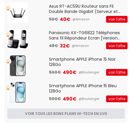
Asus RT-AC59U Routeur sans Fil
Double Bande Gigabit (Serveur et
Client VPN, Triple Vlan, Mode Point
40€
50€
voir l'offre
@Amazon
d'accès et Bridge, contrôle Parental,
Qos)
Panasonic KX-TG6822 Téléphones
Sans fil Répondeur Ecran [Version
Française]
32€
48€
voir l'offre
@Amazon
Smartphone APPLE iPhone 15 Noir
128Go
490€
500€
voir l'offre
@Boulanger
Smartphone APPLE iPhone 15 Bleu
128Go
490€
500€
voir l'offre
@Boulanger
VOIR TOUS LES BONS PLANS HI-TECH EN LIVE