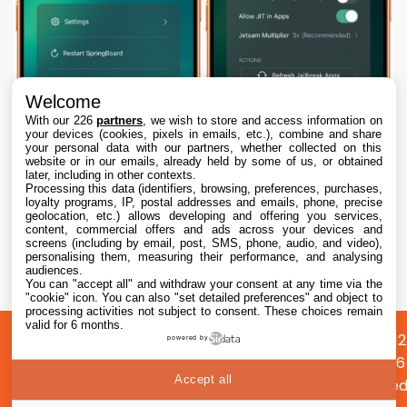
Welcome
With our 226
partners
, we wish to store and access information on
your devices (cookies, pixels in emails, etc.), combine and share
your personal data with our partners, whether collected on this
website or in our emails, already held by some of us, or obtained
later, including in other contexts.
Processing this data (identifiers, browsing, preferences, purchases,
loyalty programs, IP, postal addresses and emails, phone, precise
geolocation, etc.) allows developing and offering you services,
content, commercial offers and ads across your devices and
Dopamine 3, le jailbreak pour iOS 26 sur
screens (including by email, post, SMS, phone, audio, and video),
iPhone, est disponible
personalising them, measuring their performance, and analysing
audiences.
You can "accept all" and withdraw your consent at any time via the
7 Aug. 2026 • 22:44
"cookie" icon
. You can also "set detailed preferences" and object to
processing activities not subject to consent. These choices remain
valid for 6 months.
A
Préférences
Confidentialité
© 2012
powered by
propos
cookies
2026
Accept all
i2CMed