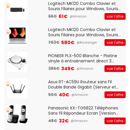
Logitech MK120 Combo Clavier et
Souris Filaires pour Windows, Souris
Optique Filaire, Connexion USB Plug
61€
66€
voir l'offre
@Amazon
And Play, Confortable, Taille
Standard, PC/Portable, Clavier
QWERTY UK - Noir
Logitech MK120 Combo Clavier et
Souris Filaires pour Windows, Souris
Optique Filaire, Connexion USB Plug
580€
763€
voir l'offre
@Boulanger
And Play, Confortable, Taille
Standard, PC/Portable, Clavier
QWERTY UK - Noir
PIONEER PLX-500 Blanche - Platine
vinyle à entraénement direct 3
vitesses (33-45-78 trs/min) avec
349€
385€
voir l'offre
@Amazon
pre-ampli intégré et port USB
Asus RT-AC59U Routeur sans Fil
Double Bande Gigabit (Serveur et
Client VPN, Triple Vlan, Mode Point
40€
50€
voir l'offre
@Amazon
d'accès et Bridge, contrôle Parental,
Qos)
Panasonic KX-TG6822 Téléphones
Sans fil Répondeur Ecran [Version
Française]
32€
48€
voir l'offre
@Amazon