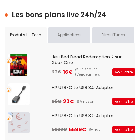
Les bons plans live 24h/24
Produits Hi-Tech
Applications
Films iTunes
Jeu Red Dead Redemption 2 sur
Xbox One
@Cdiscount
16€
23€
voir l'offre
(Vendeur Tiers)
HP USB-C to USB 3.0 Adapter
20€
26€
voir l'offre
@Amazon
HP USB-C to USB 3.0 Adapter
5599€
5899€
voir l'offre
@Fnac