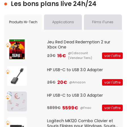
Les bons plans live 24h/24
Produits Hi-Tech
Applications
Films iTunes
Jeu Red Dead Redemption 2 sur
Xbox One
@Cdiscount
16€
23€
voir l'offre
(Vendeur Tiers)
HP USB-C to USB 3.0 Adapter
20€
26€
voir l'offre
@Amazon
HP USB-C to USB 3.0 Adapter
5599€
5899€
voir l'offre
@Fnac
Logitech MK120 Combo Clavier et
Souris Filaires pour Windows, Souris