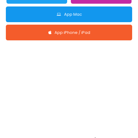
App Mac
App iPhone / iPad