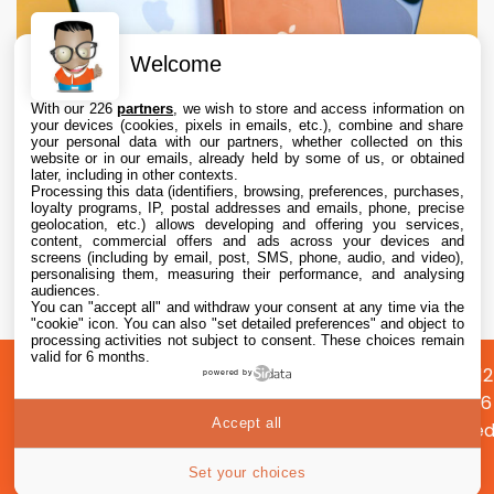
Welcome
With our 226
partners
, we wish to store and access information on
your devices (cookies, pixels in emails, etc.), combine and share
your personal data with our partners, whether collected on this
website or in our emails, already held by some of us, or obtained
later, including in other contexts.
Processing this data (identifiers, browsing, preferences, purchases,
loyalty programs, IP, postal addresses and emails, phone, precise
geolocation, etc.) allows developing and offering you services,
content, commercial offers and ads across your devices and
Apple augmente les valeurs de reprise des
screens (including by email, post, SMS, phone, audio, and video),
iPhone, iPad, Mac et Apple Watch
personalising them, measuring their performance, and analysing
audiences.
You can "accept all" and withdraw your consent at any time via the
6 Aug. 2026 • 19:02
"cookie" icon
. You can also "set detailed preferences" and object to
processing activities not subject to consent. These choices remain
valid for 6 months.
A
Préférences
Confidentialité
© 2012
powered by
propos
cookies
2026
Accept all
i2CMed
|
40
Set your choices