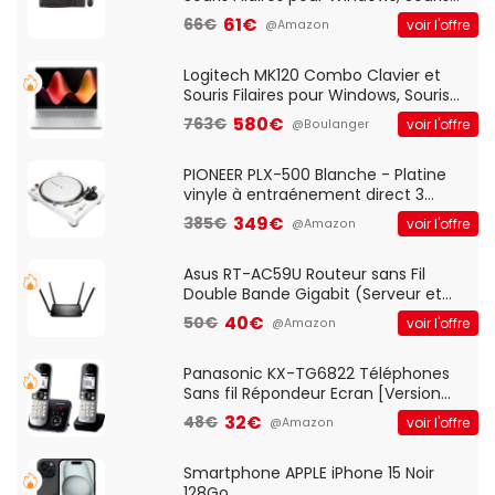
Optique Filaire, Connexion USB Plug
61€
66€
voir l'offre
@Amazon
And Play, Confortable, Taille
Standard, PC/Portable, Clavier
QWERTY UK - Noir
Logitech MK120 Combo Clavier et
Souris Filaires pour Windows, Souris
Optique Filaire, Connexion USB Plug
580€
763€
voir l'offre
@Boulanger
And Play, Confortable, Taille
Standard, PC/Portable, Clavier
QWERTY UK - Noir
PIONEER PLX-500 Blanche - Platine
vinyle à entraénement direct 3
vitesses (33-45-78 trs/min) avec
349€
385€
voir l'offre
@Amazon
pre-ampli intégré et port USB
Asus RT-AC59U Routeur sans Fil
Double Bande Gigabit (Serveur et
Client VPN, Triple Vlan, Mode Point
40€
50€
voir l'offre
@Amazon
d'accès et Bridge, contrôle Parental,
Qos)
Panasonic KX-TG6822 Téléphones
Sans fil Répondeur Ecran [Version
Française]
32€
48€
voir l'offre
@Amazon
Smartphone APPLE iPhone 15 Noir
128Go