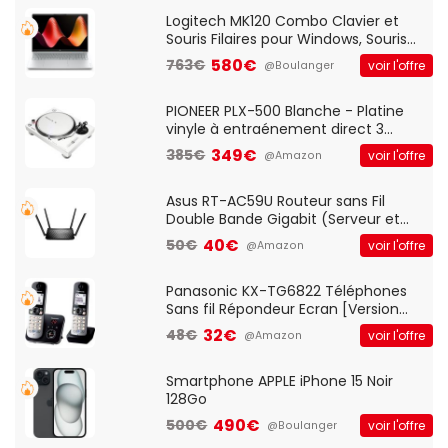
Standard, PC/Portable, Clavier
QWERTY UK - Noir
Logitech MK120 Combo Clavier et
Souris Filaires pour Windows, Souris
Optique Filaire, Connexion USB Plug
580€
763€
voir l'offre
@Boulanger
And Play, Confortable, Taille
Standard, PC/Portable, Clavier
QWERTY UK - Noir
PIONEER PLX-500 Blanche - Platine
vinyle à entraénement direct 3
vitesses (33-45-78 trs/min) avec
349€
385€
voir l'offre
@Amazon
pre-ampli intégré et port USB
Asus RT-AC59U Routeur sans Fil
Double Bande Gigabit (Serveur et
Client VPN, Triple Vlan, Mode Point
40€
50€
voir l'offre
@Amazon
d'accès et Bridge, contrôle Parental,
Qos)
Panasonic KX-TG6822 Téléphones
Sans fil Répondeur Ecran [Version
Française]
32€
48€
voir l'offre
@Amazon
Smartphone APPLE iPhone 15 Noir
128Go
490€
500€
voir l'offre
@Boulanger