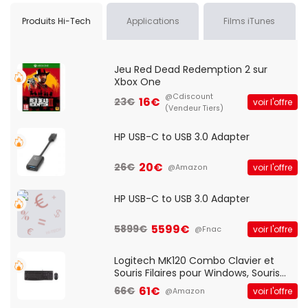
Produits Hi-Tech
Applications
Films iTunes
Jeu Red Dead Redemption 2 sur
Xbox One
@Cdiscount
16€
23€
voir l'offre
(Vendeur Tiers)
HP USB-C to USB 3.0 Adapter
20€
26€
voir l'offre
@Amazon
HP USB-C to USB 3.0 Adapter
5599€
5899€
voir l'offre
@Fnac
Logitech MK120 Combo Clavier et
Souris Filaires pour Windows, Souris
Optique Filaire, Connexion USB Plug
61€
66€
voir l'offre
@Amazon
And Play, Confortable, Taille