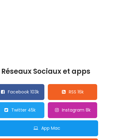
Réseaux Sociaux et apps
Facebook 103k
RSS 16k
Twitter 45k
Instagram 8k
App Mac