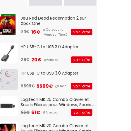
Jeu Red Dead Redemption 2 sur
Xbox One
@Cdiscount
16€
23€
voir l'offre
(Vendeur Tiers)
HP USB-C to USB 3.0 Adapter
20€
26€
voir l'offre
@Amazon
HP USB-C to USB 3.0 Adapter
5599€
5899€
voir l'offre
@Fnac
Logitech MK120 Combo Clavier et
Souris Filaires pour Windows, Souris
Optique Filaire, Connexion USB Plug
61€
66€
voir l'offre
@Amazon
And Play, Confortable, Taille
Standard, PC/Portable, Clavier
QWERTY UK - Noir
Logitech MK120 Combo Clavier et
Souris Filaires pour Windows, Souris