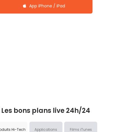
App iPhone / iPad
Les bons plans live 24h/24
oduits Hi-Tech
Applications
Films iTunes