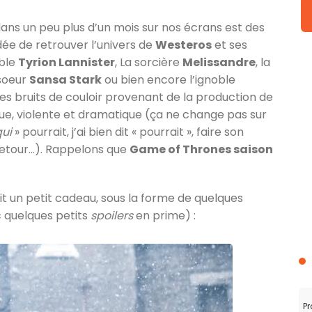
ans un peu plus d’un mois sur nos écrans est des
idée de retrouver l’univers de
Westeros
et ses
able
Tyrion Lannister
, La sorcière
Melissandre
, la
 soeur
Sansa Stark
ou bien encore l’ignoble
lques bruits de couloir provenant de la production de
que, violente et dramatique (ça ne change pas sur
qui
» pourrait, j’ai bien dit « pourrait », faire son
 retour…). Rappelons que
Game of Thrones saison
it un petit cadeau, sous la forme de quelques
c quelques petits
spoilers
en prime) :
Pr