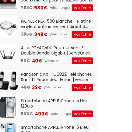
Optique Filaire, Connexion USB Plug
580€
763€
voir l'offre
@Boulanger
And Play, Confortable, Taille
Standard, PC/Portable, Clavier
QWERTY UK - Noir
PIONEER PLX-500 Blanche - Platine
vinyle à entraénement direct 3
vitesses (33-45-78 trs/min) avec
349€
385€
voir l'offre
@Amazon
pre-ampli intégré et port USB
Asus RT-AC59U Routeur sans Fil
Double Bande Gigabit (Serveur et
Client VPN, Triple Vlan, Mode Point
40€
50€
voir l'offre
@Amazon
d'accès et Bridge, contrôle
Parental, Qos)
Panasonic KX-TG6822 Téléphones
Sans fil Répondeur Ecran [Version
Française]
32€
48€
voir l'offre
@Amazon
Smartphone APPLE iPhone 15 Noir
128Go
490€
500€
voir l'offre
@Boulanger
Smartphone APPLE iPhone 15 Bleu