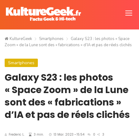
KultureGeek
Smartphones
Galaxy S23 : les photos « Space
Zoom » de la Lune sont des « fabrications » d’IA et pas de réels clichés
Smartphones
Galaxy S23 : les photos
« Space Zoom » de la Lune
sont des « fabrications »
d’IA et pas de réels clichés
Frederic L.
3 min.
13 Mar. 2023 • 15:54
0
3