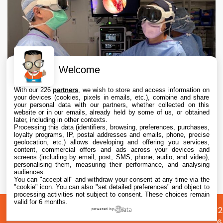
Welcome
With our 226
partners
, we wish to store and access information on
your devices (cookies, pixels in emails, etc.), combine and share
your personal data with our partners, whether collected on this
website or in our emails, already held by some of us, or obtained
later, including in other contexts.
Processing this data (identifiers, browsing, preferences, purchases,
loyalty programs, IP, postal addresses and emails, phone, precise
geolocation, etc.) allows developing and offering you services,
content, commercial offers and ads across your devices and
Apple Vision Pro : une étude confirme son
screens (including by email, post, SMS, phone, audio, and video),
intérêt en chirurgie avec des opérations 19 %
personalising them, measuring their performance, and analysing
audiences.
plus rapides
You can "accept all" and withdraw your consent at any time via the
5 Aug. 2026 • 17:45
"cookie" icon
. You can also "set detailed preferences" and object to
processing activities not subject to consent. These choices remain
valid for 6 months.
A
Préférences
Confidentialité
© 2012
powered by
propos
cookies
2026