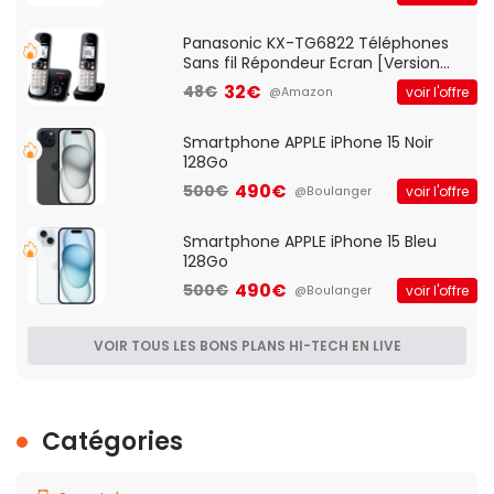
d'accès et Bridge, contrôle Parental,
Qos)
Panasonic KX-TG6822 Téléphones
Sans fil Répondeur Ecran [Version
Française]
32€
48€
voir l'offre
@Amazon
Smartphone APPLE iPhone 15 Noir
128Go
490€
500€
voir l'offre
@Boulanger
Smartphone APPLE iPhone 15 Bleu
128Go
490€
500€
voir l'offre
@Boulanger
VOIR TOUS LES BONS PLANS HI-TECH EN LIVE
Catégories