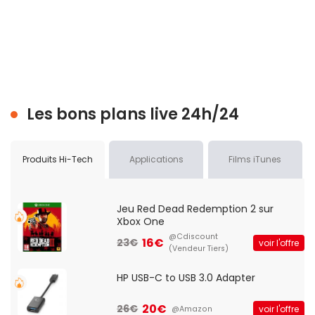
Les bons plans live 24h/24
Produits Hi-Tech
Applications
Films iTunes
Jeu Red Dead Redemption 2 sur
Xbox One
@Cdiscount
16€
23€
voir l'offre
(Vendeur Tiers)
HP USB-C to USB 3.0 Adapter
20€
26€
voir l'offre
@Amazon