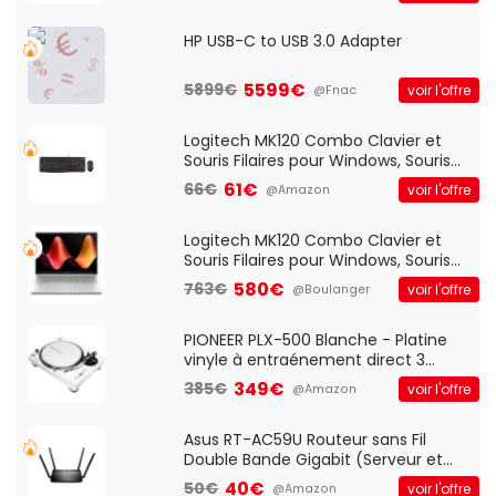
HP USB-C to USB 3.0 Adapter
5599€
5899€
voir l'offre
@Fnac
Logitech MK120 Combo Clavier et
Souris Filaires pour Windows, Souris
Optique Filaire, Connexion USB Plug
61€
66€
voir l'offre
@Amazon
And Play, Confortable, Taille
Standard, PC/Portable, Clavier
QWERTY UK - Noir
Logitech MK120 Combo Clavier et
Souris Filaires pour Windows, Souris
Optique Filaire, Connexion USB Plug
580€
763€
voir l'offre
@Boulanger
And Play, Confortable, Taille
Standard, PC/Portable, Clavier
QWERTY UK - Noir
PIONEER PLX-500 Blanche - Platine
vinyle à entraénement direct 3
vitesses (33-45-78 trs/min) avec
349€
385€
voir l'offre
@Amazon
pre-ampli intégré et port USB
Asus RT-AC59U Routeur sans Fil
Double Bande Gigabit (Serveur et
Client VPN, Triple Vlan, Mode Point
40€
50€
voir l'offre
@Amazon