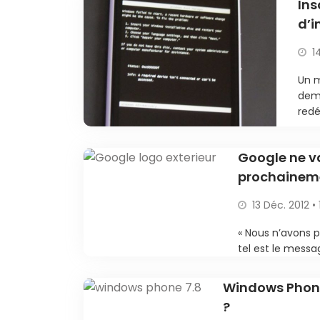
Ins
d’i
1
Un m
dema
redé
Google ne v
prochainem
13 Déc. 2012 • 
« Nous n’avons 
tel est le messa
Windows Phone 
?