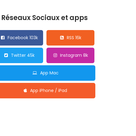
Réseaux Sociaux et apps
Facebook 103k
RSS 16k
Twitter 45k
Instagram 8k
App Mac
App iPhone / iPad