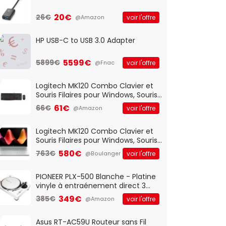
20€
26€
voir l'offre
@Amazon
HP USB-C to USB 3.0 Adapter
5599€
5899€
voir l'offre
@Fnac
Logitech MK120 Combo Clavier et
Souris Filaires pour Windows, Souris
Optique Filaire, Connexion USB Plug
61€
66€
voir l'offre
@Amazon
And Play, Confortable, Taille
Standard, PC/Portable, Clavier
QWERTY UK - Noir
Logitech MK120 Combo Clavier et
Souris Filaires pour Windows, Souris
Optique Filaire, Connexion USB Plug
580€
763€
voir l'offre
@Boulanger
And Play, Confortable, Taille
Standard, PC/Portable, Clavier
QWERTY UK - Noir
PIONEER PLX-500 Blanche - Platine
vinyle à entraénement direct 3
vitesses (33-45-78 trs/min) avec
349€
385€
voir l'offre
@Amazon
pre-ampli intégré et port USB
Asus RT-AC59U Routeur sans Fil