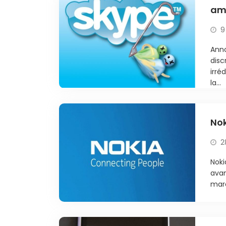
amo
9
Ann
disc
irré
la...
Nok
2
Noki
avan
marq