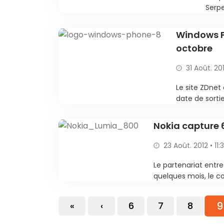
Serpe
Windows Ph
octobre
31 Août. 20
Le site ZDnet
date de sorti
Nokia capture
23 Août. 2012 • 11:
Le partenariat entre
quelques mois, le co
9
«
‹
6
7
8