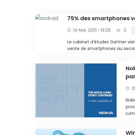
75% des smartphones ve
14 Mai. 2013 • 19:29
0
Le cabinet d’études Gartner vien
vente de smartphones au second 
Nok
par
2
Noki
proc
Lumi
Win