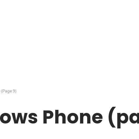
e
(Page 9)
ows Phone (pa