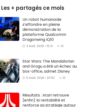
Les + partagés ce mois
Un robot humanoïde
s’effondre en pleine
démonstration de la
plateforme Qualcomm
Dragonwing IQ10
3 Août. 2026 • 15:21
10
Star Wars: The Mandalorian
and Grogu a été un échec au
box-office, admet Disney
5 Août. 2026 • 20:52
10
Résultats : Atari retrouve
(enfin) la rentabilité et
renforce sa stratégie autour