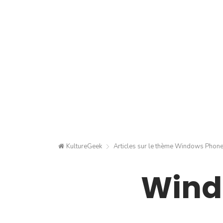
KultureGeek
Articles sur le thème
Windows Phon
Wind