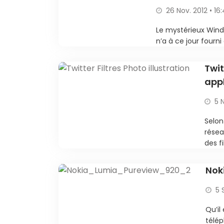
26 Nov. 2012 • 16
Le mystérieux Windo
n’a à ce jour fourni
Twit
app
5 
Selon
résea
des fi
Noki
5 
Qu’il
télép