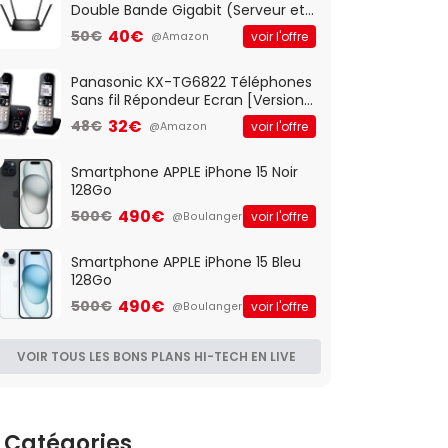
Double Bande Gigabit (Serveur et
Client VPN, Triple Vlan, Mode Point
40€
50€
voir l'offre
@Amazon
d'accès et Bridge, contrôle
Parental, Qos)
Panasonic KX-TG6822 Téléphones
Sans fil Répondeur Ecran [Version
Française]
32€
48€
voir l'offre
@Amazon
Smartphone APPLE iPhone 15 Noir
128Go
490€
500€
voir l'offre
@Boulanger
Smartphone APPLE iPhone 15 Bleu
128Go
490€
500€
voir l'offre
@Boulanger
VOIR TOUS LES BONS PLANS HI-TECH EN LIVE
Catégories