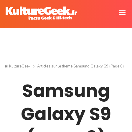
KultureGeek
Articles sur le thème
Samsung Galaxy S9
(Page 6)
Samsung
Galaxy S9