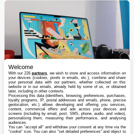
Welcome
With our 226
partners
, we wish to store and access information on
your devices (cookies, pixels in emails, etc.), combine and share
your personal data with our partners, whether collected on this
website or in our emails, already held by some of us, or obtained
later, including in other contexts.
Processing this data (identifiers, browsing, preferences, purchases,
loyalty programs, IP, postal addresses and emails, phone, precise
geolocation, etc.) allows developing and offering you services,
content, commercial offers and ads across your devices and
Apple détaille la faille de sécurité bouchée
screens (including by email, post, SMS, phone, audio, and video),
avec macOS 26.6.1, macOS 15.7.9 et macOS
personalising them, measuring their performance, and analysing
audiences.
14.8.9
You can "accept all" and withdraw your consent at any time via the
6 Aug. 2026 • 20:58
"cookie" icon
. You can also "set detailed preferences" and object to