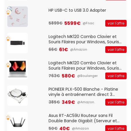
HP USB-C to USB 3.0 Adapter
5599€
5899€
voir l'offre
@Fnac
Logitech MK120 Combo Clavier et
Souris Filaires pour Windows, Souris
Optique Filaire, Connexion USB Plug
61€
66€
voir l'offre
@Amazon
And Play, Confortable, Taille
Standard, PC/Portable, Clavier
QWERTY UK - Noir
Logitech MK120 Combo Clavier et
Souris Filaires pour Windows, Souris
Optique Filaire, Connexion USB Plug
580€
763€
voir l'offre
@Boulanger
And Play, Confortable, Taille
Standard, PC/Portable, Clavier
QWERTY UK - Noir
PIONEER PLX-500 Blanche - Platine
vinyle à entraénement direct 3
vitesses (33-45-78 trs/min) avec
349€
385€
voir l'offre
@Amazon
pre-ampli intégré et port USB
Asus RT-AC59U Routeur sans Fil
Double Bande Gigabit (Serveur et
Client VPN, Triple Vlan, Mode Point
40€
50€
voir l'offre
@Amazon