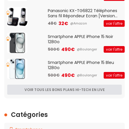
d'accès et Bridge, contrôle Parental,
Qos)
Panasonic KX-TG6822 Téléphones
Sans fil Répondeur Ecran [Version
Française]
32€
48€
voir l'offre
@Amazon
Smartphone APPLE iPhone 15 Noir
128Go
490€
500€
voir l'offre
@Boulanger
Smartphone APPLE iPhone 15 Bleu
128Go
490€
500€
voir l'offre
@Boulanger
VOIR TOUS LES BONS PLANS HI-TECH EN LIVE
Catégories