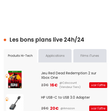
Les bons plans live 24h/24
Produits Hi-Tech
Applications
Films iTunes
Jeu Red Dead Redemption 2 sur
Xbox One
@Cdiscount
16€
23€
voir l'offre
(Vendeur Tiers)
HP USB-C to USB 3.0 Adapter
20€
26€
voir l'offre
@Amazon