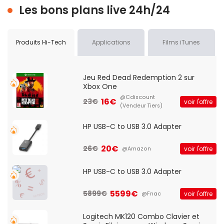
Les bons plans live 24h/24
Produits Hi-Tech
Applications
Films iTunes
Jeu Red Dead Redemption 2 sur
Xbox One
@Cdiscount
16€
23€
voir l'offre
(Vendeur Tiers)
HP USB-C to USB 3.0 Adapter
20€
26€
voir l'offre
@Amazon
HP USB-C to USB 3.0 Adapter
5599€
5899€
voir l'offre
@Fnac
Logitech MK120 Combo Clavier et