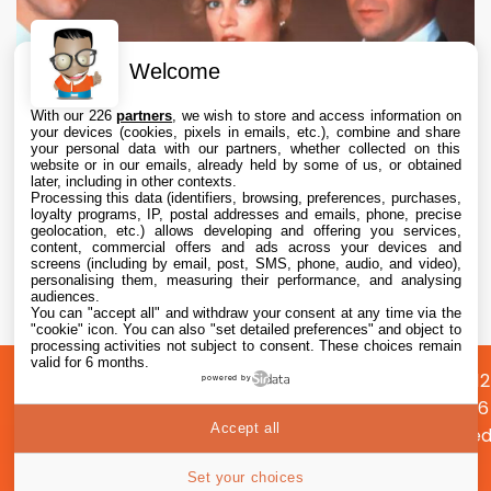
Welcome
With our 226
partners
, we wish to store and access information on
your devices (cookies, pixels in emails, etc.), combine and share
your personal data with our partners, whether collected on this
website or in our emails, already held by some of us, or obtained
later, including in other contexts.
Processing this data (identifiers, browsing, preferences, purchases,
loyalty programs, IP, postal addresses and emails, phone, precise
geolocation, etc.) allows developing and offering you services,
content, commercial offers and ads across your devices and
Apple TV abandonne le projet de série Le
screens (including by email, post, SMS, phone, audio, and video),
Bûcher des Vanités après des désaccords
personalising them, measuring their performance, and analysing
audiences.
créatifs
You can "accept all" and withdraw your consent at any time via the
6 Aug. 2026 • 17:20
"cookie" icon
. You can also "set detailed preferences" and object to
processing activities not subject to consent. These choices remain
valid for 6 months.
A
Préférences
Confidentialité
© 2012
powered by
propos
cookies
2026
Accept all
i2CMed
|
59
Set your choices