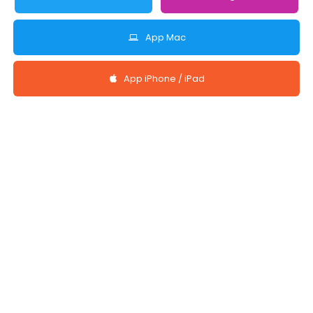
App Mac
App iPhone / iPad