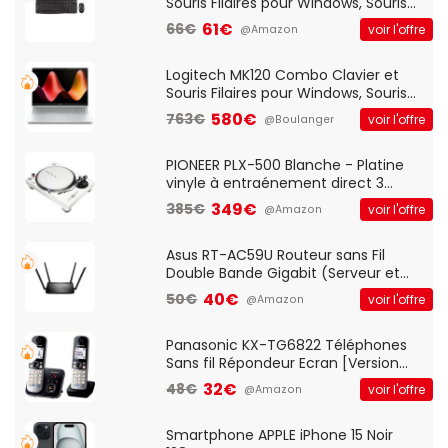
Souris Filaires pour Windows, Souris
Optique Filaire, Connexion USB Plug
61€
66€
voir l'offre
@Amazon
And Play, Confortable, Taille
Standard, PC/Portable, Clavier
QWERTY UK - Noir
Logitech MK120 Combo Clavier et
Souris Filaires pour Windows, Souris
Optique Filaire, Connexion USB Plug
580€
763€
voir l'offre
@Boulanger
And Play, Confortable, Taille
Standard, PC/Portable, Clavier
QWERTY UK - Noir
PIONEER PLX-500 Blanche - Platine
vinyle à entraénement direct 3
vitesses (33-45-78 trs/min) avec
349€
385€
voir l'offre
@Amazon
pre-ampli intégré et port USB
Asus RT-AC59U Routeur sans Fil
Double Bande Gigabit (Serveur et
Client VPN, Triple Vlan, Mode Point
40€
50€
voir l'offre
@Amazon
d'accès et Bridge, contrôle Parental,
Qos)
Panasonic KX-TG6822 Téléphones
Sans fil Répondeur Ecran [Version
Française]
32€
48€
voir l'offre
@Amazon
Smartphone APPLE iPhone 15 Noir