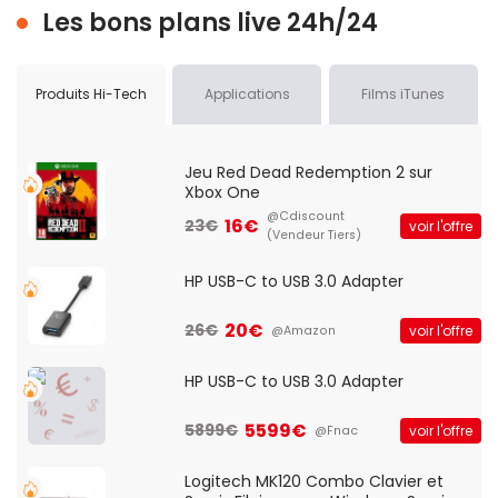
Les bons plans live 24h/24
Produits Hi-Tech
Applications
Films iTunes
Jeu Red Dead Redemption 2 sur
Xbox One
@Cdiscount
16€
23€
voir l'offre
(Vendeur Tiers)
HP USB-C to USB 3.0 Adapter
20€
26€
voir l'offre
@Amazon
HP USB-C to USB 3.0 Adapter
5599€
5899€
voir l'offre
@Fnac
Logitech MK120 Combo Clavier et