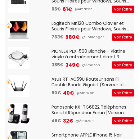
Souris Filaires pour Windows, Souris
Optique Filaire, Connexion USB Plug
61€
66€
voir l'offre
@Amazon
And Play, Confortable, Taille
Standard, PC/Portable, Clavier
QWERTY UK - Noir
Logitech MK120 Combo Clavier et
Souris Filaires pour Windows, Souris
Optique Filaire, Connexion USB Plug
580€
763€
voir l'offre
@Boulanger
And Play, Confortable, Taille
Standard, PC/Portable, Clavier
QWERTY UK - Noir
PIONEER PLX-500 Blanche - Platine
vinyle à entraénement direct 3
vitesses (33-45-78 trs/min) avec
349€
385€
voir l'offre
@Amazon
pre-ampli intégré et port USB
Asus RT-AC59U Routeur sans Fil
Double Bande Gigabit (Serveur et
Client VPN, Triple Vlan, Mode Point
40€
50€
voir l'offre
@Amazon
d'accès et Bridge, contrôle Parental,
Qos)
Panasonic KX-TG6822 Téléphones
Sans fil Répondeur Ecran [Version
Française]
32€
48€
voir l'offre
@Amazon
Smartphone APPLE iPhone 15 Noir