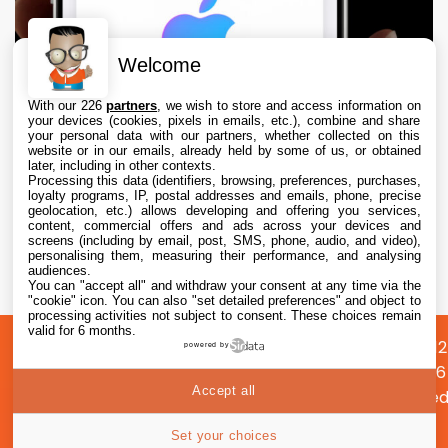
Welcome
With our 226
partners
, we wish to store and access information on
your devices (cookies, pixels in emails, etc.), combine and share
your personal data with our partners, whether collected on this
website or in our emails, already held by some of us, or obtained
later, including in other contexts.
Processing this data (identifiers, browsing, preferences, purchases,
loyalty programs, IP, postal addresses and emails, phone, precise
geolocation, etc.) allows developing and offering you services,
content, commercial offers and ads across your devices and
La carte pour compte Apple débarque dans
screens (including by email, post, SMS, phone, audio, and video),
4 pays européens
personalising them, measuring their performance, and analysing
audiences.
You can "accept all" and withdraw your consent at any time via the
6 Aug. 2026 • 17:40
"cookie" icon
. You can also "set detailed preferences" and object to
processing activities not subject to consent. These choices remain
valid for 6 months.
A
Préférences
Confidentialité
© 2012
powered by
propos
cookies
2026
Accept all
i2CMed
|
76
Set your choices