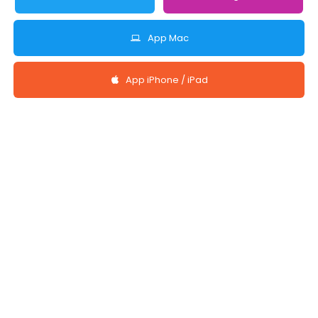
App Mac
App iPhone / iPad