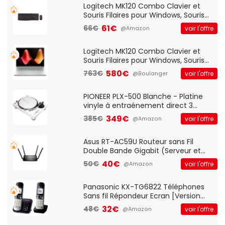
Logitech MK120 Combo Clavier et
Souris Filaires pour Windows, Souris
Optique Filaire, Connexion USB Plug
61€
66€
voir l'offre
@Amazon
And Play, Confortable, Taille
Standard, PC/Portable, Clavier
QWERTY UK - Noir
Logitech MK120 Combo Clavier et
Souris Filaires pour Windows, Souris
Optique Filaire, Connexion USB Plug
580€
763€
voir l'offre
@Boulanger
And Play, Confortable, Taille
Standard, PC/Portable, Clavier
QWERTY UK - Noir
PIONEER PLX-500 Blanche - Platine
vinyle à entraénement direct 3
vitesses (33-45-78 trs/min) avec
349€
385€
voir l'offre
@Amazon
pre-ampli intégré et port USB
Asus RT-AC59U Routeur sans Fil
Double Bande Gigabit (Serveur et
Client VPN, Triple Vlan, Mode Point
40€
50€
voir l'offre
@Amazon
d'accès et Bridge, contrôle Parental,
Qos)
Panasonic KX-TG6822 Téléphones
Sans fil Répondeur Ecran [Version
Française]
32€
48€
voir l'offre
@Amazon