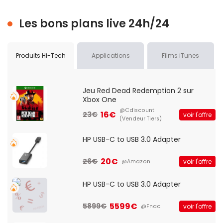
Les bons plans live 24h/24
Produits Hi-Tech
Applications
Films iTunes
Jeu Red Dead Redemption 2 sur
Xbox One
@Cdiscount
16€
23€
voir l'offre
(Vendeur Tiers)
HP USB-C to USB 3.0 Adapter
20€
26€
voir l'offre
@Amazon
HP USB-C to USB 3.0 Adapter
5599€
5899€
voir l'offre
@Fnac