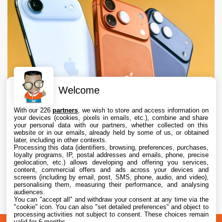
Welcome
With our 226
partners
, we wish to store and access information on
your devices (cookies, pixels in emails, etc.), combine and share
your personal data with our partners, whether collected on this
website or in our emails, already held by some of us, or obtained
later, including in other contexts.
Processing this data (identifiers, browsing, preferences, purchases,
loyalty programs, IP, postal addresses and emails, phone, precise
geolocation, etc.) allows developing and offering you services,
content, commercial offers and ads across your devices and
Apple augmente les valeurs de reprise des
screens (including by email, post, SMS, phone, audio, and video),
iPhone, iPad, Mac et Apple Watch
personalising them, measuring their performance, and analysing
audiences.
You can "accept all" and withdraw your consent at any time via the
6 Aug. 2026 • 19:02
"cookie" icon
. You can also "set detailed preferences" and object to
processing activities not subject to consent. These choices remain
valid for 6 months.