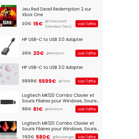
Jeu Red Dead Redemption 2 sur
Xbox One
@Cdiscount
16€
23€
voir l'offre
(Vendeur Tiers)
HP USB-C to USB 3.0 Adapter
20€
26€
voir l'offre
@Amazon
HP USB-C to USB 3.0 Adapter
5599€
5899€
voir l'offre
@Fnac
Logitech MK120 Combo Clavier et
Souris Filaires pour Windows, Souris
Optique Filaire, Connexion USB Plug
61€
66€
voir l'offre
@Amazon
And Play, Confortable, Taille
Standard, PC/Portable, Clavier
QWERTY UK - Noir
Logitech MK120 Combo Clavier et
Souris Filaires pour Windows, Souris
Optique Filaire, Connexion USB Plug
580€
763€
voir l'offre
@Boulanger