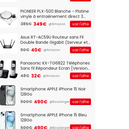
And Play, Confortable, Taille
Standard, PC/Portable, Clavier
QWERTY UK - Noir
PIONEER PLX-500 Blanche - Platine
vinyle à entraénement direct 3
vitesses (33-45-78 trs/min) avec
349€
385€
voir l'offre
@Amazon
pre-ampli intégré et port USB
Asus RT-AC59U Routeur sans Fil
Double Bande Gigabit (Serveur et
Client VPN, Triple Vlan, Mode Point
40€
50€
voir l'offre
@Amazon
d'accès et Bridge, contrôle
Parental, Qos)
Panasonic KX-TG6822 Téléphones
Sans fil Répondeur Ecran [Version
Française]
32€
48€
voir l'offre
@Amazon
Smartphone APPLE iPhone 15 Noir
128Go
490€
500€
voir l'offre
@Boulanger
Smartphone APPLE iPhone 15 Bleu
128Go
490€
500€
voir l'offre
@Boulanger