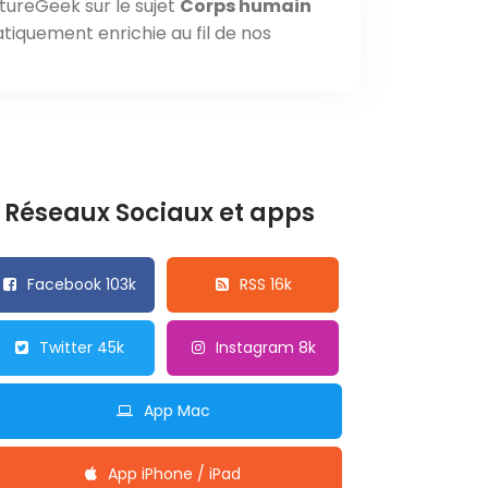
tureGeek sur le sujet
Corps humain
tiquement enrichie au fil de nos
Réseaux Sociaux et apps
Facebook 103k
RSS 16k
Twitter 45k
Instagram 8k
App Mac
App iPhone / iPad