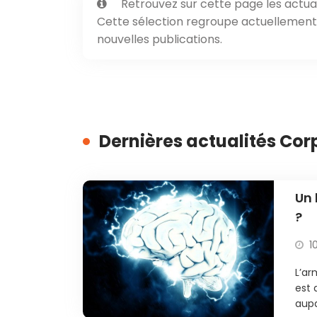
Retrouvez sur cette page les actual
Cette sélection regroupe actuellement 1
nouvelles publications.
Dernières actualités Co
Un 
?
1
L’ar
est 
aupa